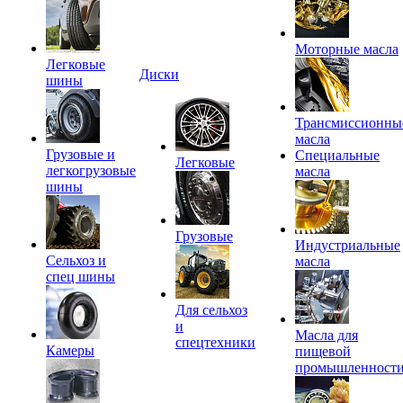
Моторные масла
Легковые
Диски
шины
Трансмиссионны
масла
Грузовые и
Специальные
Легковые
легкогрузовые
масла
шины
Грузовые
Индустриальные
Сельхоз и
масла
спец шины
Для сельхоз
и
Масла для
спецтехники
Камеры
пищевой
промышленност