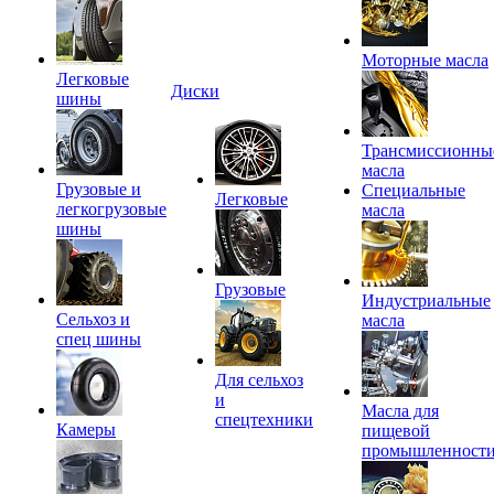
Моторные масла
Легковые
Диски
шины
Трансмиссионны
масла
Грузовые и
Специальные
Легковые
легкогрузовые
масла
шины
Грузовые
Индустриальные
Сельхоз и
масла
спец шины
Для сельхоз
и
Масла для
спецтехники
Камеры
пищевой
промышленност