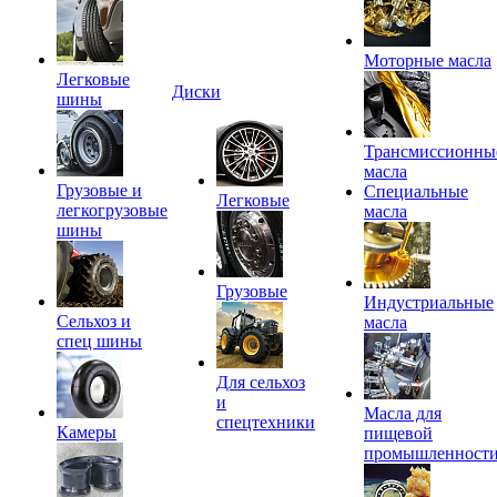
Моторные масла
Легковые
Диски
шины
Трансмиссионны
масла
Грузовые и
Специальные
Легковые
легкогрузовые
масла
шины
Грузовые
Индустриальные
Сельхоз и
масла
спец шины
Для сельхоз
и
Масла для
спецтехники
Камеры
пищевой
промышленност