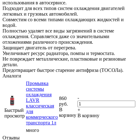
использования в автосервисе.
Подходит для всех типов систем охлаждения двигателей
легковых и грузовых автомобилей.
Совместим со всеми типами охлаждающих жидкостей и
водой.
Полностью удаляет все виды загрязнений в системе
охлаждения. Справляется даже со значительными
отложениями различного происхождения.
Защищает двигатель от перегрева.
Увеличивает ресурс радиатора, помпы и термостата.
Не повреждает металлические, пластиковые и резиновые
детали.
Предотвращает быстрое старение антифриза (ТОСОЛа).
Аналоги
Промывка
системы
охлаждения
-
860
LAVR
руб.
классическая
В
+
Быстрый
для
корзину
В корзину
просмотр
коммерческого
транспорта 1л
много
Отзывы