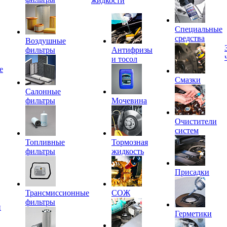
жидкости
Специальные
средства
Воздушные
фильтры
Антифризы
и тосол
е
Смазки
Салонные
фильтры
Мочевина
Очистители
систем
Топливные
Тормозная
фильтры
жидкость
Присадки
Трансмиссионные
СОЖ
фильтры
и
Герметики