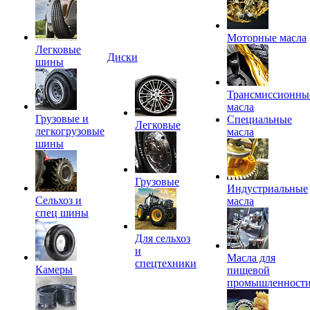
Моторные масла
Легковые
Диски
шины
Трансмиссионны
масла
Грузовые и
Специальные
Легковые
легкогрузовые
масла
шины
Грузовые
Индустриальные
Сельхоз и
масла
спец шины
Для сельхоз
и
Масла для
спецтехники
Камеры
пищевой
промышленност