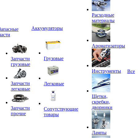
Расходные
материалы
Аккумуляторы
Запасные
части
Ароматизаторы
Грузовые
Запчасти
грузовые
Инструменты
Все
Запчасти
Легковые
легковые
Щетки,
скребки,
дворники
Запчасти
Сопутствующие
прочие
товары
Лампы