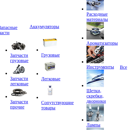
Расходные
материалы
Аккумуляторы
Запасные
части
Ароматизаторы
Грузовые
Запчасти
грузовые
Инструменты
Все
Запчасти
Легковые
легковые
Щетки,
скребки,
дворники
Запчасти
Сопутствующие
прочие
товары
Лампы