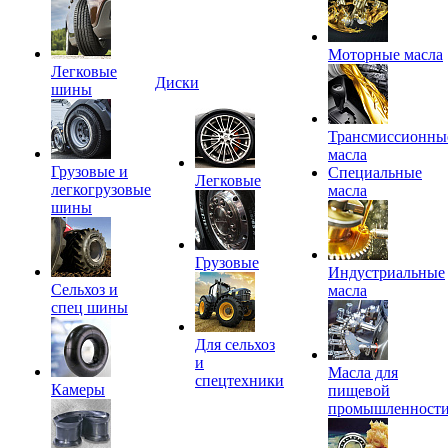
Моторные масла
Легковые
Диски
шины
Трансмиссионны
масла
Грузовые и
Специальные
Легковые
легкогрузовые
масла
шины
Грузовые
Индустриальные
Сельхоз и
масла
спец шины
Для сельхоз
и
Масла для
спецтехники
Камеры
пищевой
промышленност