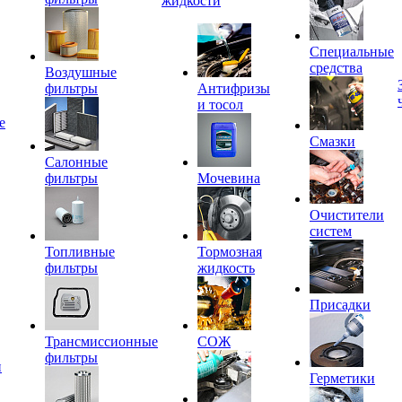
жидкости
Специальные
средства
Воздушные
фильтры
Антифризы
и тосол
е
Смазки
Салонные
фильтры
Мочевина
Очистители
систем
Топливные
Тормозная
фильтры
жидкость
Присадки
Трансмиссионные
СОЖ
фильтры
и
Герметики