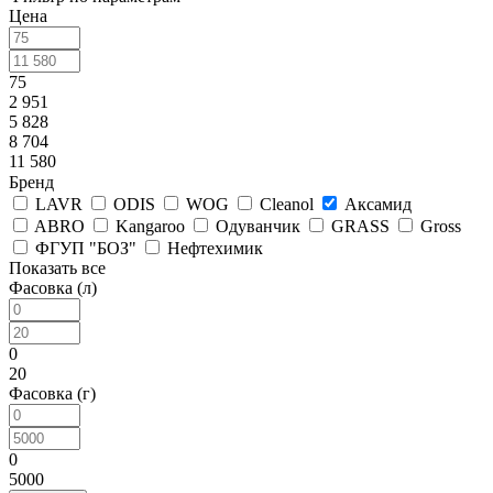
Цена
75
2 951
5 828
8 704
11 580
Бренд
LAVR
ODIS
WOG
Cleanol
Аксамид
ABRO
Kangaroo
Одуванчик
GRASS
Gross
ФГУП "БОЗ"
Нефтехимик
Показать все
Фасовка (л)
0
20
Фасовка (г)
0
5000