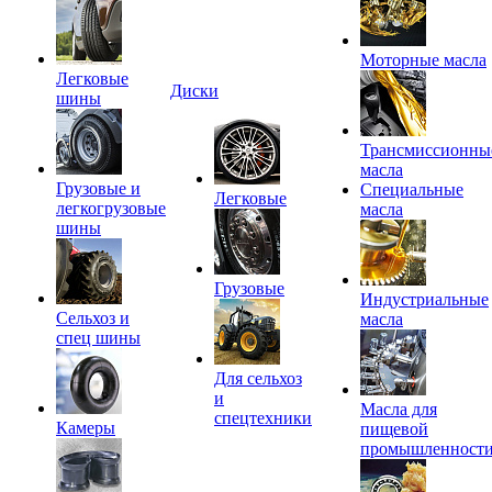
Моторные масла
Легковые
Диски
шины
Трансмиссионны
масла
Грузовые и
Специальные
Легковые
легкогрузовые
масла
шины
Грузовые
Индустриальные
Сельхоз и
масла
спец шины
Для сельхоз
и
Масла для
спецтехники
Камеры
пищевой
промышленност