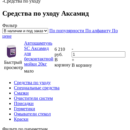
-
Средства по уходу
Средства по уходу Аксамид
Фильтр
По популярности
По алфавиту
По
цене
Автошампунь
SC Аксамид
-
6 210
для
руб.
бесконтактной
В
+
Быстрый
мойки 20кг
корзину
В корзину
просмотр
мало
Средства по уходу
Специальные средства
Смазки
Очистители систем
Присадки
Герметики
Омыватели стекол
Краски
Фильтр по параметрам