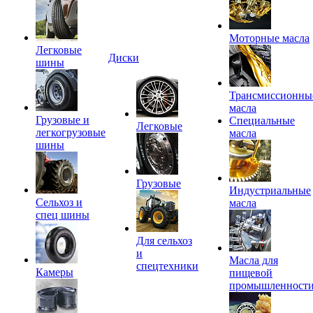
Моторные масла
Легковые
Диски
шины
Трансмиссионны
масла
Грузовые и
Специальные
Легковые
легкогрузовые
масла
шины
Грузовые
Индустриальные
Сельхоз и
масла
спец шины
Для сельхоз
и
Масла для
спецтехники
Камеры
пищевой
промышленност