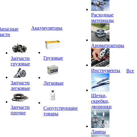
Расходные
материалы
Аккумуляторы
Запасные
части
Ароматизаторы
Грузовые
Запчасти
грузовые
Инструменты
Все
Запчасти
Легковые
легковые
Щетки,
скребки,
дворники
Запчасти
Сопутствующие
прочие
товары
Лампы