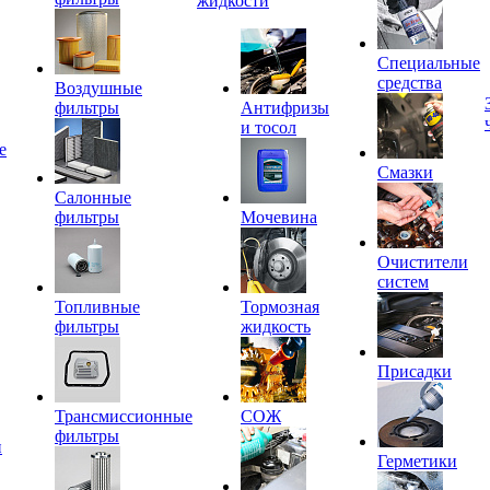
жидкости
Специальные
средства
Воздушные
фильтры
Антифризы
и тосол
е
Смазки
Салонные
фильтры
Мочевина
Очистители
систем
Топливные
Тормозная
фильтры
жидкость
Присадки
Трансмиссионные
СОЖ
фильтры
и
Герметики