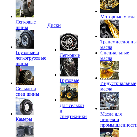
Моторные масла
Легковые
Диски
шины
Трансмиссионны
масла
Грузовые и
Специальные
Легковые
легкогрузовые
масла
шины
Грузовые
Индустриальные
Сельхоз и
масла
спец шины
Для сельхоз
и
Масла для
спецтехники
Камеры
пищевой
промышленност