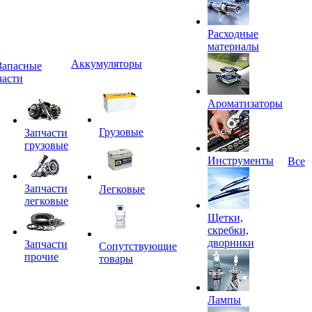
Расходные
материалы
Аккумуляторы
Запасные
части
Ароматизаторы
Грузовые
Запчасти
грузовые
Инструменты
Все
Запчасти
Легковые
легковые
Щетки,
скребки,
дворники
Запчасти
Сопутствующие
прочие
товары
Лампы