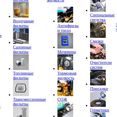
жидкости
Специальные
средства
Воздушные
фильтры
Антифризы
и тосол
е
Смазки
Салонные
фильтры
Мочевина
Очистители
систем
Топливные
Тормозная
фильтры
жидкость
Присадки
Трансмиссионные
СОЖ
фильтры
и
Герметики