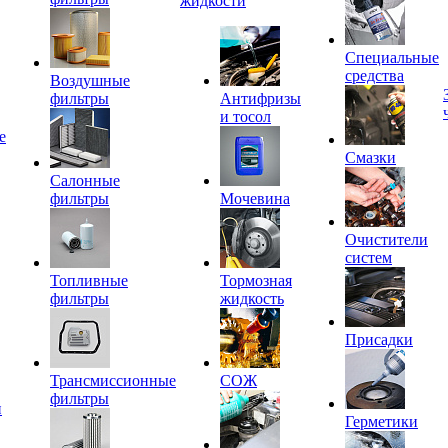
жидкости
Специальные
средства
Воздушные
фильтры
Антифризы
и тосол
е
Смазки
Салонные
фильтры
Мочевина
Очистители
систем
Топливные
Тормозная
фильтры
жидкость
Присадки
Трансмиссионные
СОЖ
фильтры
и
Герметики