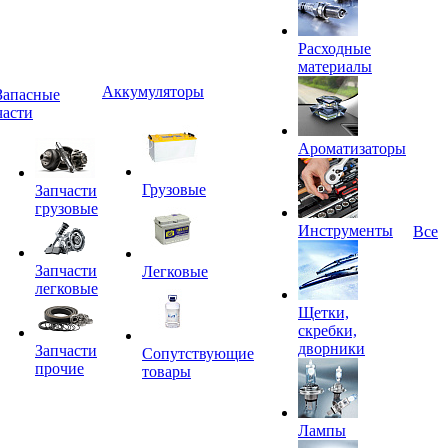
Расходные
материалы
Аккумуляторы
Запасные
части
Ароматизаторы
Грузовые
Запчасти
грузовые
Инструменты
Все
Запчасти
Легковые
легковые
Щетки,
скребки,
дворники
Запчасти
Сопутствующие
прочие
товары
Лампы