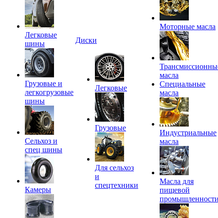
Моторные масла
Легковые
Диски
шины
Трансмиссионны
масла
Грузовые и
Специальные
Легковые
легкогрузовые
масла
шины
Грузовые
Индустриальные
Сельхоз и
масла
спец шины
Для сельхоз
и
Масла для
спецтехники
Камеры
пищевой
промышленност