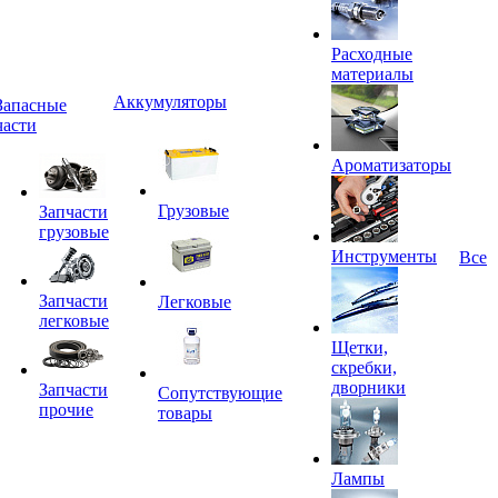
Расходные
материалы
Аккумуляторы
Запасные
части
Ароматизаторы
Грузовые
Запчасти
грузовые
Инструменты
Все
Запчасти
Легковые
легковые
Щетки,
скребки,
дворники
Запчасти
Сопутствующие
прочие
товары
Лампы