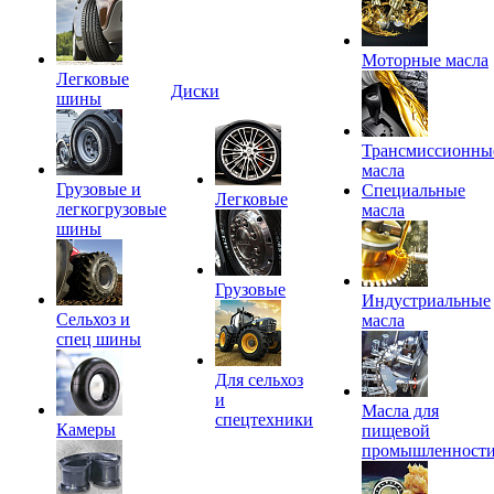
Моторные масла
Легковые
Диски
шины
Трансмиссионны
масла
Грузовые и
Специальные
Легковые
легкогрузовые
масла
шины
Грузовые
Индустриальные
Сельхоз и
масла
спец шины
Для сельхоз
и
Масла для
спецтехники
Камеры
пищевой
промышленност