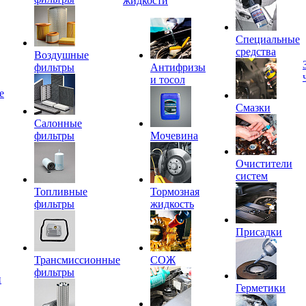
жидкости
Специальные
средства
Воздушные
фильтры
Антифризы
и тосол
е
Смазки
Салонные
фильтры
Мочевина
Очистители
систем
Топливные
Тормозная
фильтры
жидкость
Присадки
Трансмиссионные
СОЖ
фильтры
и
Герметики