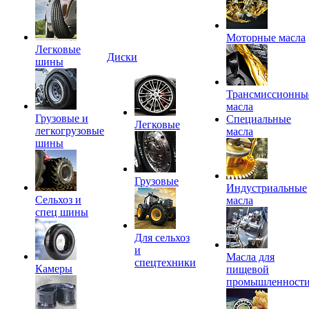
Моторные масла
Легковые
Диски
шины
Трансмиссионны
масла
Грузовые и
Специальные
Легковые
легкогрузовые
масла
шины
Грузовые
Индустриальные
Сельхоз и
масла
спец шины
Для сельхоз
и
Масла для
спецтехники
Камеры
пищевой
промышленност