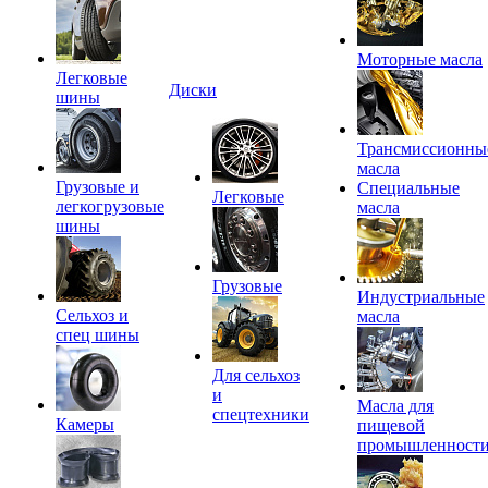
Моторные масла
Легковые
Диски
шины
Трансмиссионны
масла
Грузовые и
Специальные
Легковые
легкогрузовые
масла
шины
Грузовые
Индустриальные
Сельхоз и
масла
спец шины
Для сельхоз
и
Масла для
спецтехники
Камеры
пищевой
промышленност