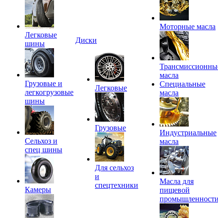
Моторные масла
Легковые
Диски
шины
Трансмиссионны
масла
Грузовые и
Специальные
Легковые
легкогрузовые
масла
шины
Грузовые
Индустриальные
Сельхоз и
масла
спец шины
Для сельхоз
и
Масла для
спецтехники
Камеры
пищевой
промышленност