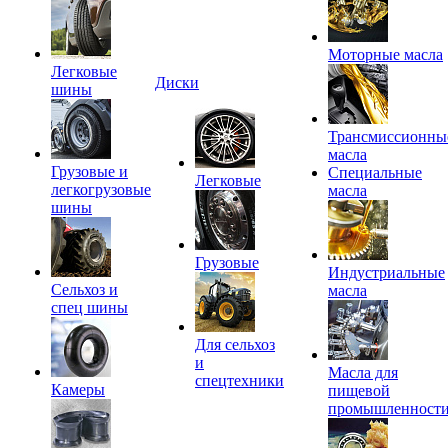
Моторные масла
Легковые
Диски
шины
Трансмиссионны
масла
Грузовые и
Специальные
Легковые
легкогрузовые
масла
шины
Грузовые
Индустриальные
Сельхоз и
масла
спец шины
Для сельхоз
и
Масла для
спецтехники
Камеры
пищевой
промышленност