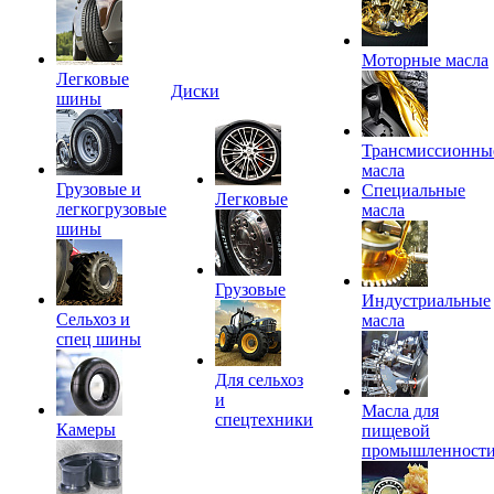
Моторные масла
Легковые
Диски
шины
Трансмиссионны
масла
Грузовые и
Специальные
Легковые
легкогрузовые
масла
шины
Грузовые
Индустриальные
Сельхоз и
масла
спец шины
Для сельхоз
и
Масла для
спецтехники
Камеры
пищевой
промышленност