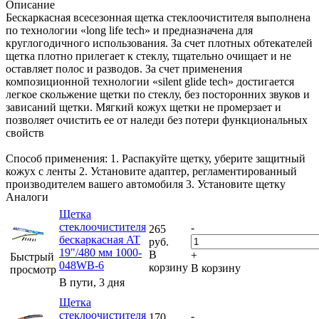
Описание
Бескаркасная всесезонная щетка стеклоочистителя выполнена
по технологии «long life tech» и предназначена для
круглогодичного использования. За счет плотных обтекателей
щетка плотно прилегает к стеклу, тщательно очищает и не
оставляет полос и разводов. За счет применения
композиционной технологии «silent glide tech» достигается
легкое скольжение щетки по стеклу, без посторонних звуков и
зависаний щетки. Мягкий кожух щетки не промерзает и
позволяет очистить ее от наледи без потери функциональных
свойств
Способ применения: 1. Распакуйте щетку, уберите защитный
кожух с ленты 2. Установите адаптер, регламентированный
производителем вашего автомобиля 3. Установите щетку
Аналоги
Щетка
стеклоочистителя
-
265
бескаркасная AT
руб.
19"/480 мм 1000-
В
+
Быстрый
048WB-6
корзину
В корзину
просмотр
В пути, 3 дня
Щетка
стеклоочистителя
-
170