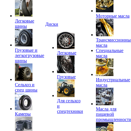
Моторные масла
Легковые
Диски
шины
Трансмиссионны
масла
Грузовые и
Специальные
Легковые
легкогрузовые
масла
шины
Грузовые
Индустриальные
Сельхоз и
масла
спец шины
Для сельхоз
и
Масла для
спецтехники
Камеры
пищевой
промышленност