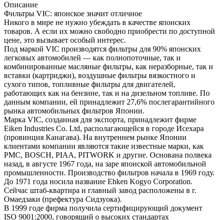
Описание
Фильтры VIC: японское значит отличное
Никого в мире не нужно убеждать в качестве японских
товаров. А если их можно свободно приобрести по доступной
цене, это вызывает особый интерес.
Под маркой VIC производятся фильтры для 90% японских
легковых автомобилей — как полнопоточные, так и
комбинированные масляные фильтры, как неразборные, так и
вставки (картриджи), воздушные фильтры вязкостного и
сухого типов, топливные фильтры для двигателей,
работающих как на бензине, так и на дизельном топливе. По
данным компании, ей принадлежит 27,6% послегарантийного
рынка автомобильных фильтров Японии.
Марка VIC, созданная для экспорта, принадлежит фирме
Eiken Industries Co. Ltd, располагающейся в городе Исехара
(провинция Канагава). На внутреннем рынке Японии
клиентами компании являются такие известные марки, как
PMC, BOSCH, PIAA, PITWORK и другие. Основана полвека
назад, в августе 1967 года, на заре японской автомобильной
промышленности. Производство фильтров начала в 1969 году.
До 1971 года носила название Ehken Kogyo Corporation.
Сейчас штаб-квартира и главный завод расположены в г.
Омаедзаки (префектура Сидзуока).
В 1999 годе фирма получила сертифицирующий документ
ISO 9001:2000, говорящий о высоких стандартах