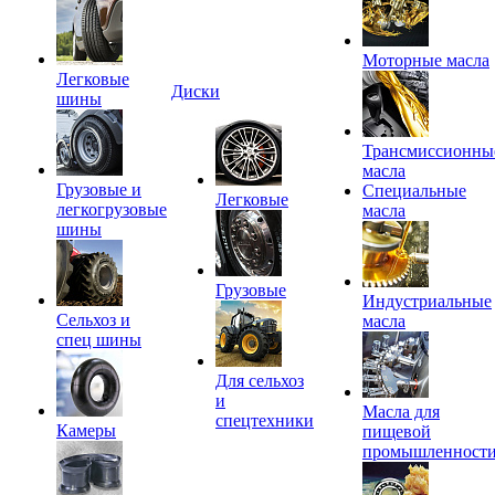
Моторные масла
Легковые
Диски
шины
Трансмиссионны
масла
Грузовые и
Специальные
Легковые
легкогрузовые
масла
шины
Грузовые
Индустриальные
Сельхоз и
масла
спец шины
Для сельхоз
и
Масла для
спецтехники
Камеры
пищевой
промышленност