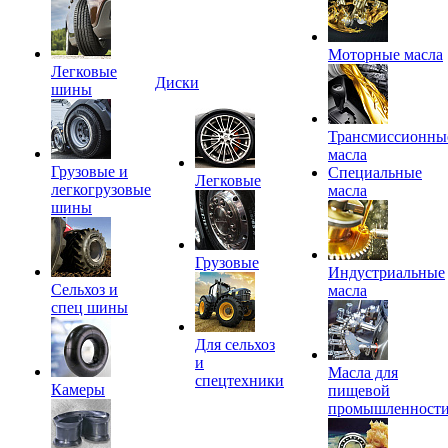
Моторные масла
Легковые
Диски
шины
Трансмиссионны
масла
Грузовые и
Специальные
Легковые
легкогрузовые
масла
шины
Грузовые
Индустриальные
Сельхоз и
масла
спец шины
Для сельхоз
и
Масла для
спецтехники
Камеры
пищевой
промышленност