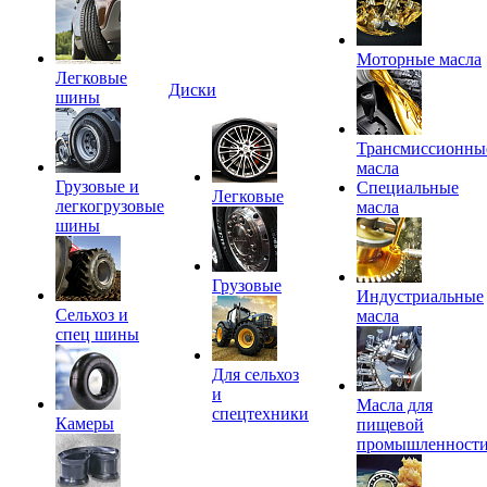
Моторные масла
Легковые
Диски
шины
Трансмиссионны
масла
Грузовые и
Специальные
Легковые
легкогрузовые
масла
шины
Грузовые
Индустриальные
Сельхоз и
масла
спец шины
Для сельхоз
и
Масла для
спецтехники
Камеры
пищевой
промышленност