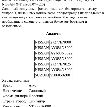
Фильтр салона для NISSAN Qashqai(02.07~ 1.5;1.6;2.0;2.2)
NISSAN X-Trail(08.07~ 2.0)
Салонный воздушный фильтр помогает блокировать пыльцу,
микробы, пыль и выхлопные газы, предотвращая их попадание в
вентиляционную систему автомобиля, благодаря чему
пребывание в салоне становится более комфортным и
безопасным.
Аналоги
NISSAN
27277EN000
NISSAN
AY681NS009
NISSAN
AY680NS022
NISSAN
AY685NS009
NISSAN
27277EN025
NISSAN
AY684NS009
SUZUKI
9586050Z00
Характеристики
Бренд
Aiko
Назначение
Салонный
Форма фильтра
Плоский
Страна, город
Сингапур
Код товара
УТ000026008