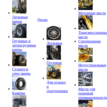
Моторные масла
Легковые
Диски
шины
Трансмиссионны
масла
Грузовые и
Специальные
Легковые
легкогрузовые
масла
шины
Грузовые
Индустриальные
Сельхоз и
масла
спец шины
Для сельхоз
и
Масла для
спецтехники
Камеры
пищевой
промышленност