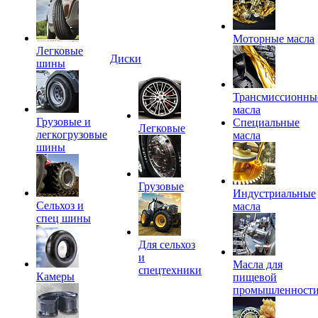
Моторные масла
Легковые
Диски
шины
Трансмиссионны
масла
Грузовые и
Специальные
Легковые
легкогрузовые
масла
шины
Грузовые
Индустриальные
Сельхоз и
масла
спец шины
Для сельхоз
и
Масла для
спецтехники
Камеры
пищевой
промышленност