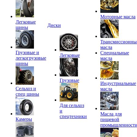
Моторные масла
Легковые
Диски
шины
Трансмиссионны
масла
Грузовые и
Специальные
Легковые
легкогрузовые
масла
шины
Грузовые
Индустриальные
Сельхоз и
масла
спец шины
Для сельхоз
и
Масла для
спецтехники
Камеры
пищевой
промышленност