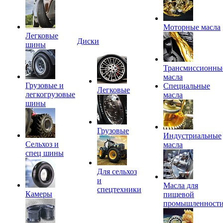
Моторные масла
Легковые
Диски
шины
Трансмиссионны
масла
Грузовые и
Специальные
Легковые
легкогрузовые
масла
шины
Грузовые
Индустриальные
Сельхоз и
масла
спец шины
Для сельхоз
и
Масла для
спецтехники
Камеры
пищевой
промышленност