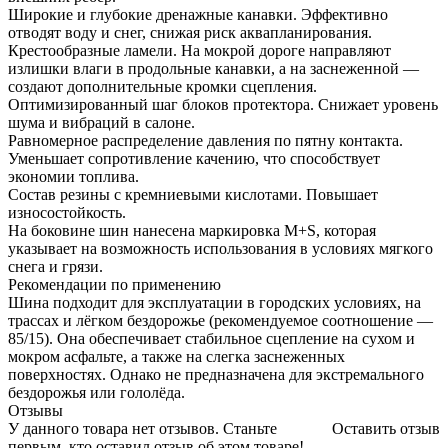
Широкие и глубокие дренажные канавки. Эффективно
отводят воду и снег, снижая риск аквапланирования.
Крестообразные ламели. На мокрой дороге направляют
излишки влаги в продольные канавки, а на заснеженной —
создают дополнительные кромки сцепления.
Оптимизированный шаг блоков протектора. Снижает уровень
шума и вибраций в салоне.
Равномерное распределение давления по пятну контакта.
Уменьшает сопротивление качению, что способствует
экономии топлива.
Состав резины с кремниевыми кислотами. Повышает
износостойкость.
На боковине шин нанесена маркировка M+S, которая
указывает на возможность использования в условиях мягкого
снега и грязи.
Рекомендации по применению
Шина подходит для эксплуатации в городских условиях, на
трассах и лёгком бездорожье (рекомендуемое соотношение —
85/15). Она обеспечивает стабильное сцепление на сухом и
мокром асфальте, а также на слегка заснеженных
поверхностях. Однако не предназначена для экстремального
бездорожья или гололёда.
Отзывы
У данного товара нет отзывов. Станьте
Оставить отзыв
первым, кто оставил отзыв об этом товаре!