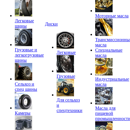
Моторные масла
Легковые
Диски
шины
Трансмиссионны
масла
Грузовые и
Специальные
Легковые
легкогрузовые
масла
шины
Грузовые
Индустриальные
Сельхоз и
масла
спец шины
Для сельхоз
и
Масла для
спецтехники
Камеры
пищевой
промышленност