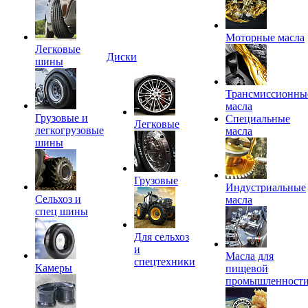
Моторные масла
Легковые
Диски
шины
Трансмиссионны
масла
Грузовые и
Специальные
Легковые
легкогрузовые
масла
шины
Грузовые
Индустриальные
Сельхоз и
масла
спец шины
Для сельхоз
и
Масла для
спецтехники
Камеры
пищевой
промышленност