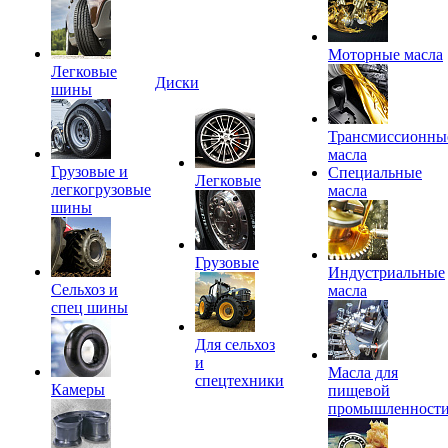
Моторные масла
Легковые
Диски
шины
Трансмиссионны
масла
Грузовые и
Специальные
Легковые
легкогрузовые
масла
шины
Грузовые
Индустриальные
Сельхоз и
масла
спец шины
Для сельхоз
и
Масла для
спецтехники
Камеры
пищевой
промышленност