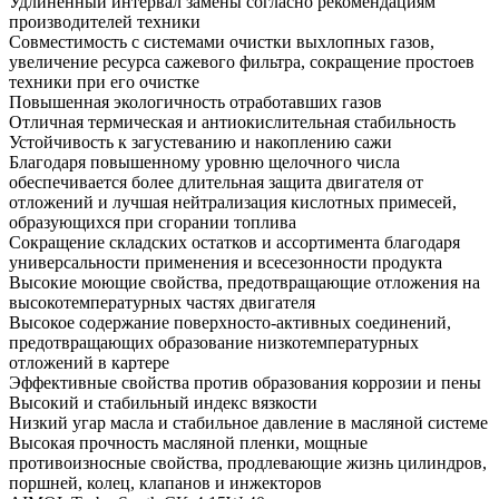
Удлиненный интервал замены согласно рекомендациям
производителей техники
Совместимость с системами очистки выхлопных газов,
увеличение ресурса сажевого фильтра, сокращение простоев
техники при его очистке
Повышенная экологичность отработавших газов
Отличная термическая и антиокислительная стабильность
Устойчивость к загустеванию и накоплению сажи
Благодаря повышенному уровню щелочного числа
обеспечивается более длительная защита двигателя от
отложений и лучшая нейтрализация кислотных примесей,
образующихся при сгорании топлива
Сокращение складских остатков и ассортимента благодаря
универсальности применения и всесезонности продукта
Высокие моющие свойства, предотвращающие отложения на
высокотемпературных частях двигателя
Высокое содержание поверхносто-активных соединений,
предотвращающих образование низкотемпературных
отложений в картере
Эффективные свойства против образования коррозии и пены
Высокий и стабильный индекс вязкости
Низкий угар масла и стабильное давление в масляной системе
Высокая прочность масляной пленки, мощные
противоизносные свойства, продлевающие жизнь цилиндров,
поршней, колец, клапанов и инжекторов