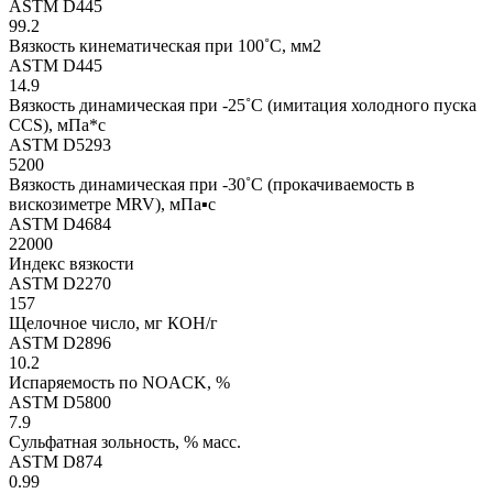
ASTM D445
99.2
Вязкость кинематическая при 100˚C, мм2
ASTM D445
14.9
Вязкость динамическая при -25˚C (имитация холодного пуска
CCS), мПа*с
ASTM D5293
5200
Вязкость динамическая при -30˚C (прокачиваемость в
вискозиметре MRV), мПа▪с
ASTM D4684
22000
Индекс вязкости
ASTM D2270
157
Щелочное число, мг КОН/г
ASTM D2896
10.2
Испаряемость по NOACK, %
ASTM D5800
7.9
Сульфатная зольность, % масс.
ASTM D874
0.99