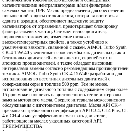
каталитическими нейтрализаторами и/или фильтрами
сажевых частиц DPF. Масло предназначено для обеспечения
повышенной защиты от окисления, потери вязкости из-за
сдвига и аэрации, обеспечивает надежную защиту
катализаторов от отравления, предотвращает блокировку
фильтра сажевых частиц. Снижает износ двигателя,
поршневые отложения, изменение низко- и
высокотемпературных свойств, а также устойчиво к
увеличению вязкости, связанной с сажей. AIMOL Turbo Synth
CK-4 15W-40 увеличивает срок службы как дизельных, так и
бензиновых двигателей американских, европейских и
японских производителей, а также обладает высокими
интервалами замены согласно рекомендациям производителей
техники. AIMOL Turbo Synth CK-4 15W-40 разработано для
использования во всех типах дизельных двигателей с
содержанием серы в топливе 500 ppm. Тем не менее,
использование дизельного топлива с содержанием серы более
15 ppm может повлиять на долговечность и/или интервалы
замены моторного масла. Сверьте интервалы межсервисного
обслуживания с изготовителем двигателя. Масла API CK-4
превышают требования спецификаций API CJ-4, CI-4 Plus, CI-
4 и CH-4 и могут эффективно смазывать двигатели,
работающие на маслах указанных категорий API.
ПРЕИМУЩЕСТВА