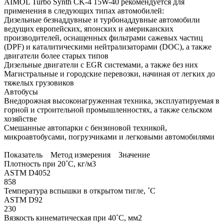
AIMOL Turbo Synth CK-4 15W-40 рекомендуется для
применения в следующих типах автомобилей:
Дизельные безнаддувные и турбонаддувные автомобили
ведущих европейских, японских и американских
производителей, оснащенных фильтрами сажевых частиц
(DPF) и каталитическими нейтрализаторами (DOC), а также
двигатели более старых типов
Дизельные двигатели с EGR системами, а также без них
Магистральные и городские перевозки, начиная от легких до
тяжелых грузовиков
Автобусы
Внедорожная высоконагруженная техника, эксплуатируемая в
горной и строительной промышленностях, а также сельском
хозяйстве
Cмешанные автопарки с бензиновой техникой,
микроавтобусами, погрузчиками и легковыми автомобилями
Показатель Метод измерения Значение
Плотность при 20˚C, кг/м3
ASTM D4052
858
Температура вспышки в открытом тигле, ˚C
ASTM D92
230
Вязкость кинематическая при 40˚C, мм2