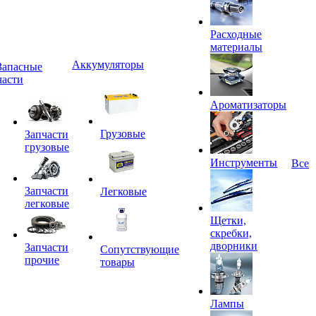
Расходные
материалы
Аккумуляторы
Запасные
части
Ароматизаторы
Грузовые
Запчасти
грузовые
Инструменты
Все
Запчасти
Легковые
легковые
Щетки,
скребки,
дворники
Запчасти
Сопутствующие
прочие
товары
Лампы