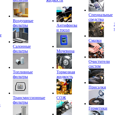
жидкости
Специальные
средства
Воздушные
фильтры
Антифризы
и тосол
е
Смазки
Салонные
фильтры
Мочевина
Очистители
систем
Топливные
Тормозная
фильтры
жидкость
Присадки
Трансмиссионные
СОЖ
фильтры
и
Герметики