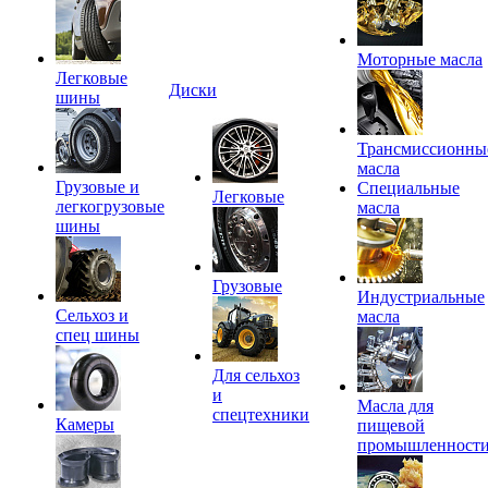
Моторные масла
Легковые
Диски
шины
Трансмиссионны
масла
Грузовые и
Специальные
Легковые
легкогрузовые
масла
шины
Грузовые
Индустриальные
Сельхоз и
масла
спец шины
Для сельхоз
и
Масла для
спецтехники
Камеры
пищевой
промышленност