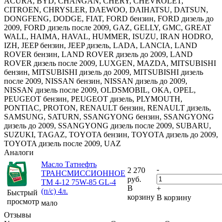
ACURA, BYD, CHANGAN, CHERY, CHEVROLET,
CITROEN, CHRYSLER, DAEWOO, DAIHATSU, DATSUN,
DONGFENG, DODGE, FIAT, FORD бензин, FORD дизель до
2009, FORD дизель после 2009, GAZ, GELLY, GMC, GREAT
WALL, HAIMA, HAVAL, HUMMER, ISUZU, IRAN HODRO,
IZH, JEEP бензин, JEEP дизель, LADA, LANCIA, LAND
ROVER бензин, LAND ROVER дизель до 2009, LAND
ROVER дизель после 2009, LUXGEN, MAZDA, MITSUBISHI
бензин, MITSUBISHI дизель до 2009, MITSUBISHI дизель
после 2009, NISSAN бензин, NISSAN дизель до 2009,
NISSAN дизель после 2009, OLDSMOBIL, OKA, OPEL,
PEUGEOT бензин, PEUGEOT дизель, PLYMOUTH,
PONTIAC, PROTON, RENAULT бензин, RENAULT дизель,
SAMSUNG, SATURN, SSANGYONG бензин, SSANGYONG
дизель до 2009, SSANGYONG дизель после 2009, SUBARU,
SUZUKI, TAGAZ, TOYOTA бензин, TOYOTA дизель до 2009,
TOYOTA дизель после 2009, UAZ
Аналоги
Масло Татнефть
-
2 270
ТРАНСМИССИОННОЕ
руб.
ТМ 4-12 75W-85 GL-4
В
+
(п/с) 4л.
Быстрый
корзину
В корзину
просмотр
мало
Отзывы