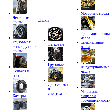
Моторные масла
Легковые
Диски
шины
Трансмиссионны
масла
Грузовые и
Специальные
Легковые
легкогрузовые
масла
шины
Грузовые
Индустриальные
Сельхоз и
масла
спец шины
Для сельхоз
и
Масла для
спецтехники
Камеры
пищевой
промышленност