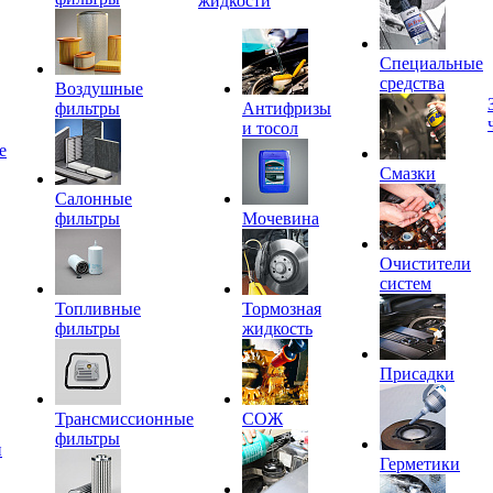
жидкости
Специальные
средства
Воздушные
фильтры
Антифризы
и тосол
е
Смазки
Салонные
фильтры
Мочевина
Очистители
систем
Топливные
Тормозная
фильтры
жидкость
Присадки
Трансмиссионные
СОЖ
фильтры
и
Герметики