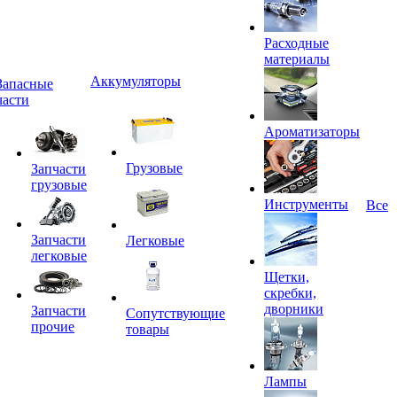
Расходные
материалы
Аккумуляторы
Запасные
части
Ароматизаторы
Грузовые
Запчасти
грузовые
Инструменты
Все
Запчасти
Легковые
легковые
Щетки,
скребки,
дворники
Запчасти
Сопутствующие
прочие
товары
Лампы