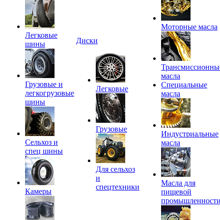
Моторные масла
Легковые
Диски
шины
Трансмиссионны
масла
Грузовые и
Специальные
Легковые
легкогрузовые
масла
шины
Грузовые
Индустриальные
Сельхоз и
масла
спец шины
Для сельхоз
и
Масла для
спецтехники
Камеры
пищевой
промышленност