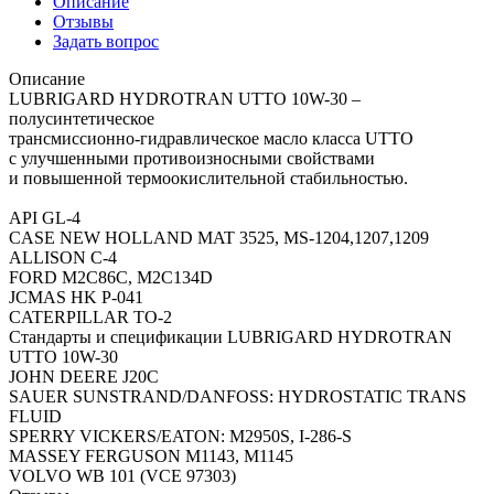
Описание
Отзывы
Задать вопрос
Описание
LUBRIGARD HYDROTRAN UTTO 10W-30 –
полусинтетическое
трансмиссионно-гидравлическое масло класса UTTO
с улучшенными противоизносными свойствами
и повышенной термоокислительной стабильностью.
API GL-4
CASE NEW HOLLAND MAT 3525, MS-1204,1207,1209
ALLISON C-4
FORD M2C86C, M2C134D
JCMAS HK P-041
CATERPILLAR TO-2
Стандарты и спецификации LUBRIGARD HYDROTRAN
UTTO 10W-30
JOHN DEERE J20C
SAUER SUNSTRAND/DANFOSS: HYDROSTATIC TRANS
FLUID
SPERRY VICKERS/EATON: M2950S, I-286-S
MASSEY FERGUSON M1143, M1145
VOLVO WB 101 (VCE 97303)