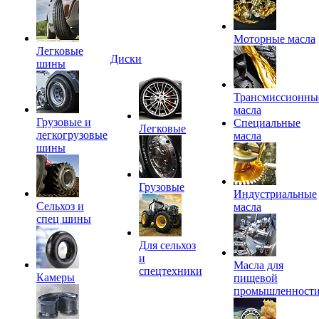
Моторные масла
Легковые
Диски
шины
Трансмиссионны
масла
Грузовые и
Специальные
Легковые
легкогрузовые
масла
шины
Грузовые
Индустриальные
Сельхоз и
масла
спец шины
Для сельхоз
и
Масла для
спецтехники
Камеры
пищевой
промышленност