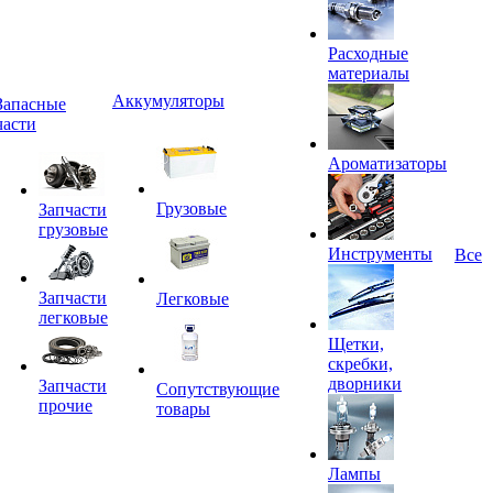
Расходные
материалы
Аккумуляторы
Запасные
части
Ароматизаторы
Грузовые
Запчасти
грузовые
Инструменты
Все
Запчасти
Легковые
легковые
Щетки,
скребки,
дворники
Запчасти
Сопутствующие
прочие
товары
Лампы