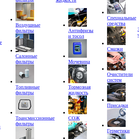
жидкости
Специальные
средства
Воздушные
фильтры
Антифризы
и тосол
е
Смазки
Салонные
фильтры
Мочевина
Очистители
систем
Топливные
Тормозная
фильтры
жидкость
Присадки
Трансмиссионные
СОЖ
фильтры
и
Герметики