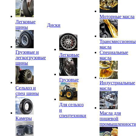
Моторные масла
Легковые
Диски
шины
Трансмиссионны
масла
Грузовые и
Специальные
Легковые
легкогрузовые
масла
шины
Грузовые
Индустриальные
Сельхоз и
масла
спец шины
Для сельхоз
и
Масла для
спецтехники
Камеры
пищевой
промышленност