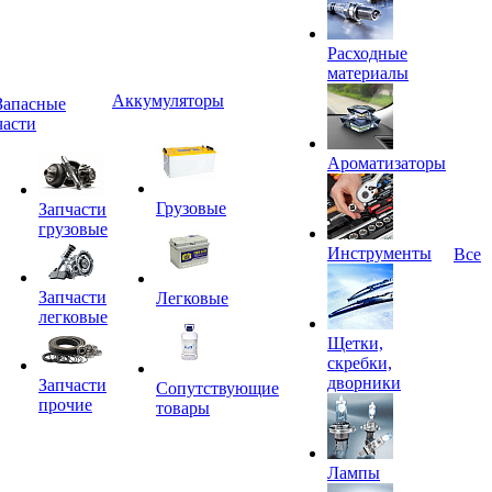
Расходные
материалы
Аккумуляторы
Запасные
части
Ароматизаторы
Грузовые
Запчасти
грузовые
Инструменты
Все
Запчасти
Легковые
легковые
Щетки,
скребки,
дворники
Запчасти
Сопутствующие
прочие
товары
Лампы