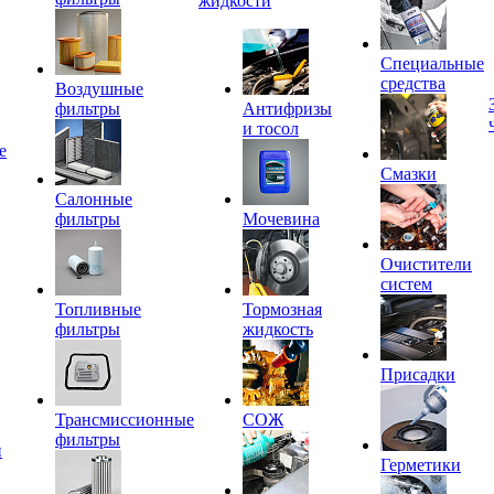
жидкости
Специальные
средства
Воздушные
фильтры
Антифризы
и тосол
е
Смазки
Салонные
фильтры
Мочевина
Очистители
систем
Топливные
Тормозная
фильтры
жидкость
Присадки
Трансмиссионные
СОЖ
фильтры
и
Герметики