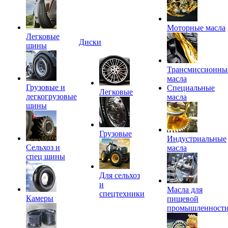
Моторные масла
Легковые
Диски
шины
Трансмиссионны
масла
Грузовые и
Специальные
Легковые
легкогрузовые
масла
шины
Грузовые
Индустриальные
Сельхоз и
масла
спец шины
Для сельхоз
и
Масла для
спецтехники
Камеры
пищевой
промышленност