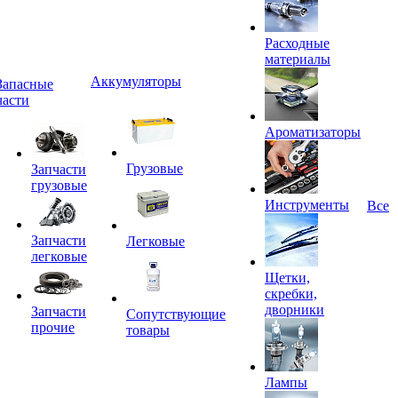
Расходные
материалы
Аккумуляторы
Запасные
части
Ароматизаторы
Грузовые
Запчасти
грузовые
Инструменты
Все
Запчасти
Легковые
легковые
Щетки,
скребки,
дворники
Запчасти
Сопутствующие
прочие
товары
Лампы