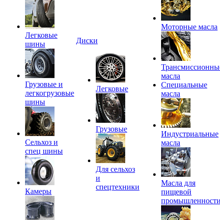
Моторные масла
Легковые
Диски
шины
Трансмиссионны
масла
Грузовые и
Специальные
Легковые
легкогрузовые
масла
шины
Грузовые
Индустриальные
Сельхоз и
масла
спец шины
Для сельхоз
и
Масла для
спецтехники
Камеры
пищевой
промышленност