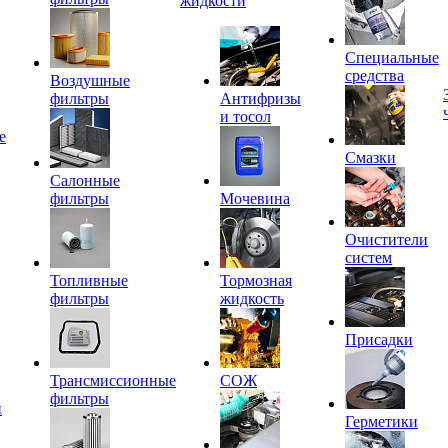
жидкости
Специальные
средства
Воздушные
фильтры
Антифризы
и тосол
е
Смазки
Салонные
фильтры
Мочевина
Очистители
систем
Топливные
Тормозная
фильтры
жидкость
Присадки
Трансмиссионные
СОЖ
фильтры
и
Герметики