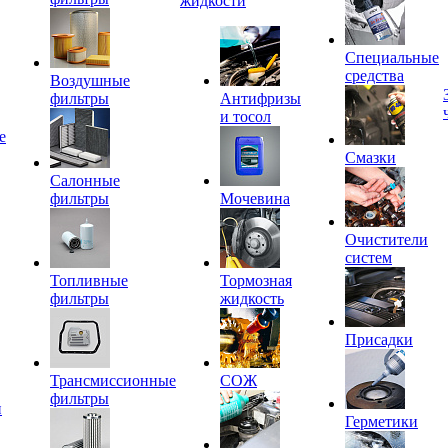
жидкости
Специальные
средства
Воздушные
фильтры
Антифризы
и тосол
е
Смазки
Салонные
фильтры
Мочевина
Очистители
систем
Топливные
Тормозная
фильтры
жидкость
Присадки
Трансмиссионные
СОЖ
фильтры
и
Герметики