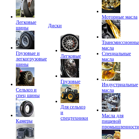
Моторные масла
Легковые
Диски
шины
Трансмиссионны
масла
Грузовые и
Специальные
Легковые
легкогрузовые
масла
шины
Грузовые
Индустриальные
Сельхоз и
масла
спец шины
Для сельхоз
и
Масла для
спецтехники
Камеры
пищевой
промышленност