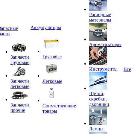
Расходные
материалы
Аккумуляторы
Запасные
части
Ароматизаторы
Грузовые
Запчасти
грузовые
Инструменты
Все
Запчасти
Легковые
легковые
Щетки,
скребки,
дворники
Запчасти
Сопутствующие
прочие
товары
Лампы