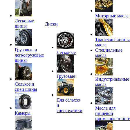
Моторные масла
Легковые
Диски
шины
Трансмиссионны
масла
Грузовые и
Специальные
Легковые
легкогрузовые
масла
шины
Грузовые
Индустриальные
Сельхоз и
масла
спец шины
Для сельхоз
и
Масла для
спецтехники
Камеры
пищевой
промышленност