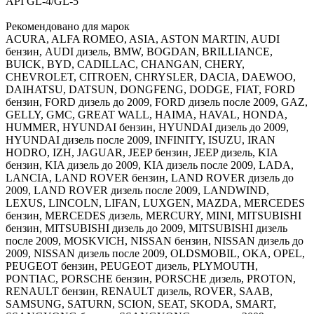
API GL-4/GL-5
Рекомендовано для марок
ACURA, ALFA ROMEO, ASIA, ASTON MARTIN, AUDI
бензин, AUDI дизель, BMW, BOGDAN, BRILLIANCE,
BUICK, BYD, CADILLAC, CHANGAN, CHERY,
CHEVROLET, CITROEN, CHRYSLER, DACIA, DAEWOO,
DAIHATSU, DATSUN, DONGFENG, DODGE, FIAT, FORD
бензин, FORD дизель до 2009, FORD дизель после 2009, GAZ,
GELLY, GMC, GREAT WALL, HAIMA, HAVAL, HONDA,
HUMMER, HYUNDAI бензин, HYUNDAI дизель до 2009,
HYUNDAI дизель после 2009, INFINITY, ISUZU, IRAN
HODRO, IZH, JAGUAR, JEEP бензин, JEEP дизель, KIA
бензин, KIA дизель до 2009, KIA дизель после 2009, LADA,
LANCIA, LAND ROVER бензин, LAND ROVER дизель до
2009, LAND ROVER дизель после 2009, LANDWIND,
LEXUS, LINCOLN, LIFAN, LUXGEN, MAZDA, MERCEDES
бензин, MERCEDES дизель, MERCURY, MINI, MITSUBISHI
бензин, MITSUBISHI дизель до 2009, MITSUBISHI дизель
после 2009, MOSKVICH, NISSAN бензин, NISSAN дизель до
2009, NISSAN дизель после 2009, OLDSMOBIL, OKA, OPEL,
PEUGEOT бензин, PEUGEOT дизель, PLYMOUTH,
PONTIAC, PORSCHE бензин, PORSCHE дизель, PROTON,
RENAULT бензин, RENAULT дизель, ROVER, SAAB,
SAMSUNG, SATURN, SCION, SEAT, SKODA, SMART,