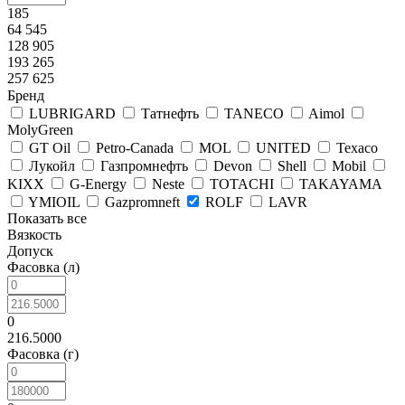
185
64 545
128 905
193 265
257 625
Бренд
LUBRIGARD
Татнефть
TANECO
Aimol
MolyGreen
GT Oil
Petro-Canada
MOL
UNITED
Texaco
Лукойл
Газпромнефть
Devon
Shell
Mobil
KIXX
G-Energy
Neste
TOTACHI
TAKAYAMA
YMIOIL
Gazpromneft
ROLF
LAVR
Показать все
Вязкость
Допуск
Фасовка (л)
0
216.5000
Фасовка (г)