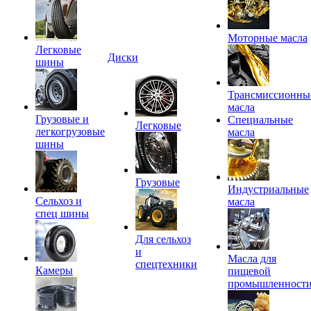
Моторные масла
Легковые
Диски
шины
Трансмиссионны
масла
Грузовые и
Специальные
Легковые
легкогрузовые
масла
шины
Грузовые
Индустриальные
Сельхоз и
масла
спец шины
Для сельхоз
и
Масла для
спецтехники
Камеры
пищевой
промышленност