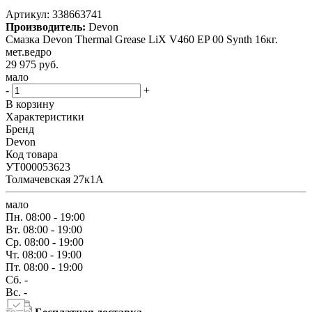
Артикул:
338663741
Производитель:
Devon
Смазка Devon Thermal Grease LiX V460 EP 00 Synth 16кг.
мет.ведро
29 975
руб.
мало
-
+
В корзину
Характеристики
Бренд
Devon
Код товара
УТ000053623
Толмачевская 27к1А
мало
Пн.
08:00 - 19:00
Вт.
08:00 - 19:00
Ср.
08:00 - 19:00
Чт.
08:00 - 19:00
Пт.
08:00 - 19:00
Сб.
-
Вс.
-