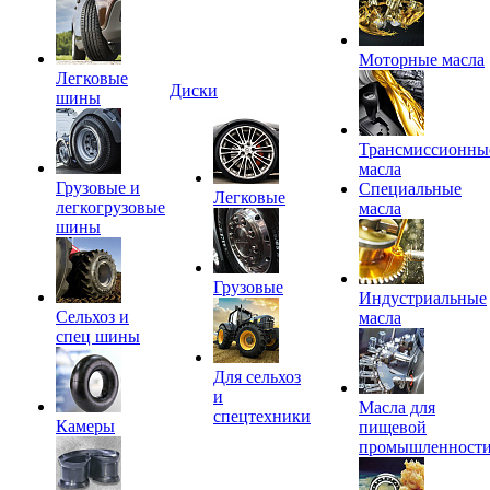
Моторные масла
Легковые
Диски
шины
Трансмиссионны
масла
Грузовые и
Специальные
Легковые
легкогрузовые
масла
шины
Грузовые
Индустриальные
Сельхоз и
масла
спец шины
Для сельхоз
и
Масла для
спецтехники
Камеры
пищевой
промышленност