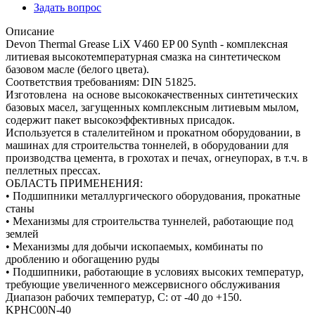
Задать вопрос
Описание
Devon Thermal Grease LiX V460 EP 00 Synth - комплексная
литиевая высокотемпературная смазка на синтетическом
базовом масле (белого цвета).
Соответствия требованиям: DIN 51825.
Изготовлена на основе высококачественных синтетических
базовых масел, загущенных комплексным литиевым мылом,
содержит пакет высокоэффективных присадок.
Используется в сталелитейном и прокатном оборудовании, в
машинах для строительства тоннелей, в оборудовании для
производства цемента, в грохотах и печах, огнеупорах, в т.ч. в
пеллетных прессах.
ОБЛАСТЬ ПРИМЕНЕНИЯ:
• Подшипники металлургического оборудования, прокатные
станы
• Механизмы для строительства туннелей, работающие под
землей
• Механизмы для добычи ископаемых, комбинаты по
дроблению и обогащению руды
• Подшипники, работающие в условиях высоких температур,
требующие увеличенного межсервисного обслуживания
Диапазон рабочих температур, C: от -40 до +150.
KPHC00N-40