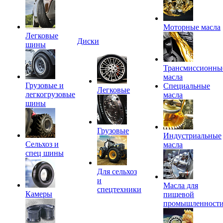
Моторные масла
Легковые
Диски
шины
Трансмиссионны
масла
Грузовые и
Специальные
Легковые
легкогрузовые
масла
шины
Грузовые
Индустриальные
Сельхоз и
масла
спец шины
Для сельхоз
и
Масла для
спецтехники
Камеры
пищевой
промышленност