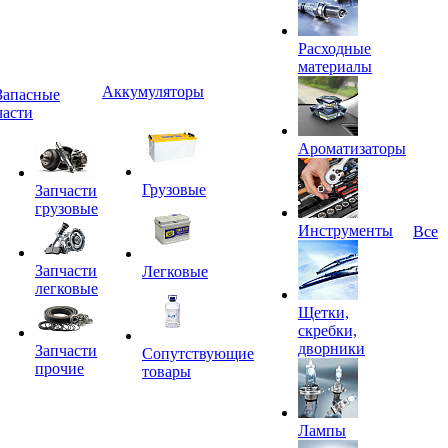
Расходные
материалы
Аккумуляторы
Запасные
части
Ароматизаторы
Грузовые
Запчасти
грузовые
Инструменты
Все
Запчасти
Легковые
легковые
Щетки,
скребки,
дворники
Запчасти
Сопутствующие
прочие
товары
Лампы