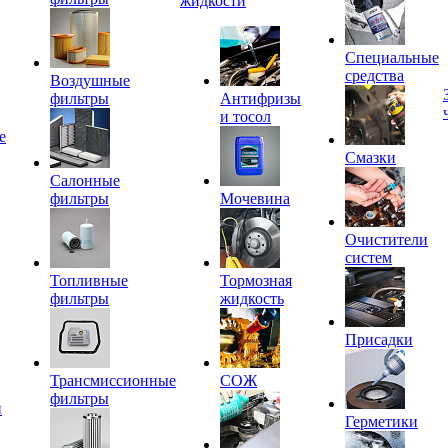
жидкости
Специальные
средства
Воздушные
фильтры
Антифризы
и тосол
е
Смазки
Салонные
фильтры
Мочевина
Очистители
систем
Топливные
Тормозная
фильтры
жидкость
Присадки
Трансмиссионные
СОЖ
фильтры
и
Герметики