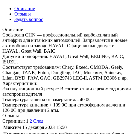
Описание
Отзывы
Задать вопрос
Описание
Coolstream CHN — профессиональный карбоксилатный
антифриз для китайских автомобилей. Заправляется в новые
автомобили на заводе HAVAL. Официальные допуски
HAVAL, Great Wall, BAIC.
Допуски и одобрения: HAVAL, Great Wall, BEIJING, BAIC,
ISUZU.
Соответствует требованиям: Chery, Exeed, OMODA, Geely,
Changan, TANK, Foton, Dongfeng, JAC, Москвич, Shineray,
Lifan, BYD, FAW, GAC, GB29743 LEC-II, ASTM D3306 и др.
Характеристики:
Эксплуатационный ресурс: В соответствии с рекомендациями
автопроизводителя
Температура защиты от замерзания: - 40 0С
Температура кипения: + 109 0С при атмосферном давлении; +
126 0С при давлении 2 атм.
Отзывы
Страницы:
1
2
След.
Максим
15 декабря 2023 15:50
Импортные присадки от китайского производителя, бренд