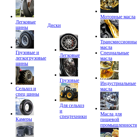
Моторные масла
Легковые
Диски
шины
Трансмиссионны
масла
Грузовые и
Специальные
Легковые
легкогрузовые
масла
шины
Грузовые
Индустриальные
Сельхоз и
масла
спец шины
Для сельхоз
и
Масла для
спецтехники
Камеры
пищевой
промышленност