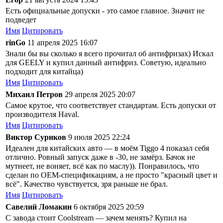
Есть официальные допуски - это самое главное. Значит не
подведет
Имя
Цитировать
rinGo
11 апреля 2025 16:07
Знали бы вы сколько я всего прочитал об антифризах) Искал
для GEELY и купил данный антифриз. Советую, идеально
подходит для китайца)
Имя
Цитировать
Михаил Петров
29 апреля 2025 20:07
Самое крутое, что соответствует стандартам. Есть допуски от
производителя Haval.
Имя
Цитировать
Виктор Суриков
9 июля 2025 22:24
Идеален для китайских авто — в моём Tiggo 4 показал себя
отлично. Ровный запуск даже в -30, не замёрз. Бачок не
мутнеет, не воняет, всё как по маслу)). Понравилось, что
сделан по OEM-спецификациям, а не просто "красный цвет и
всё". Качество чувствуется, зря раньше не брал.
Имя
Цитировать
Савелий Ломакин
6 октября 2025 20:59
С завода стоит Coolstream — зачем менять? Купил на