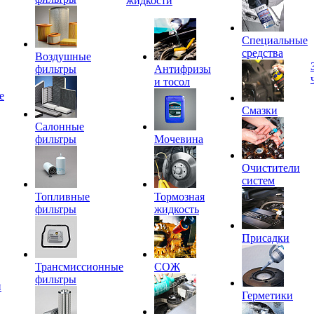
жидкости
Специальные
средства
Воздушные
фильтры
Антифризы
и тосол
е
Смазки
Салонные
фильтры
Мочевина
Очистители
систем
Топливные
Тормозная
фильтры
жидкость
Присадки
Трансмиссионные
СОЖ
фильтры
и
Герметики