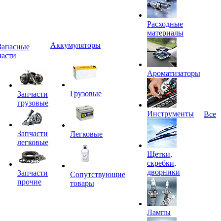
Расходные
материалы
Аккумуляторы
Запасные
части
Ароматизаторы
Грузовые
Запчасти
грузовые
Инструменты
Все
Запчасти
Легковые
легковые
Щетки,
скребки,
дворники
Запчасти
Сопутствующие
прочие
товары
Лампы