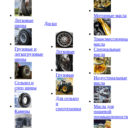
Моторные масла
Легковые
Диски
шины
Трансмиссионны
масла
Грузовые и
Специальные
Легковые
легкогрузовые
масла
шины
Грузовые
Индустриальные
Сельхоз и
масла
спец шины
Для сельхоз
и
Масла для
спецтехники
Камеры
пищевой
промышленност