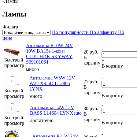
-
Лампы
Лампы
Фильтр
По популярности
По алфавиту
По
цене
Автолампа R10W 24V
-
10W BA15s 1-конт
20
руб.
СПУТНИК SKYWAY
В
Быстрый
+
S09101064
корзину
просмотр
В корзину
много
Автолампа W5W 12V
-
25
руб.
W2.1X9.5D L12805
В
LYNX
+
Быстрый
корзину
В корзину
просмотр
много
-
Автолампа T4W 12V
30
руб.
BA9S L14604 LYNXauto
В
+
Быстрый
корзину
достаточно
В корзину
просмотр
-
Автолампа P21W 24V