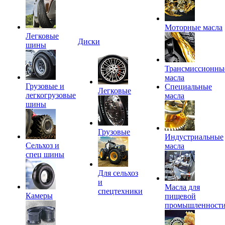
Моторные масла
Легковые
Диски
шины
Трансмиссионны
масла
Грузовые и
Специальные
Легковые
легкогрузовые
масла
шины
Грузовые
Индустриальные
Сельхоз и
масла
спец шины
Для сельхоз
и
Масла для
спецтехники
Камеры
пищевой
промышленност