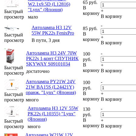
65
руб.
W2.1x9.5D (L12816)
В
"Lynx" (Япония)
+
Быстрый
корзину
В корзину
просмотр
мало
-
Автолампа H3 12V
85
руб.
55W PK22s FenixPro
В
Быстрый
+
корзину
просмотр
В пути, 3 дня
В корзину
Автолампа H3 24V 70W
-
100
РК22s 1-конт СПУТНИК
руб.
SKYWAY S09101034
В
+
Быстрый
корзину
В корзину
достаточно
просмотр
Автолампа PY21W 24V
-
100
21W BA15S (L24421Y)
руб.
оранж. "Lynx" (Япония)
В
+
Быстрый
корзину
В корзину
просмотр
много
Автолампа H3 12V 55W
-
130
PK22s (L10355) "Lynx"
руб.
(Япония)
В
+
Быстрый
корзину
В корзину
просмотр
много
Автолампа W21W 12V