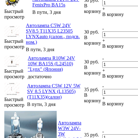
30
руб.
FenixPro BA15s
В
+
Быстрый
корзину
В пути, 3 дня
В корзину
просмотр
Автолампа C5W 24V
-
SV8.5 T11X35 L23505
30
руб.
LYNXauto (салон., подсв.
В
+
Быстрый
ном.)
корзину
В корзину
просмотр
В пути, 3 дня
Автолампа R10W 24V
-
30
руб.
10W BA15S (L24510)
В
"Lynx" (Япония)
+
Быстрый
корзину
В корзину
просмотр
достаточно
Автолампа C5W 12V 5W
-
35
руб.
SV 8.5 LYNX (L13505)
В
(T11X35)(салон)
+
Быстрый
корзину
В корзину
В пути, 3 дня
просмотр
Автолампа
W3W 24V-
-
3W
35
руб.