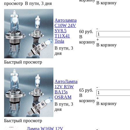
В корзину
просмотр
В пути, 3 дня
Автолампа
C10W 24V
-
SV8.5
60
руб.
T11X41
В
+
Tesla
корзину
В корзину
В пути, 3
дня
Быстрый просмотр
АвтоЛампа
12V R5W
-
65
руб.
BA15s
В
OSRAM
+
корзину
В корзину
В пути, 3
дня
Быстрый просмотр
Лампа W16W 12V
-