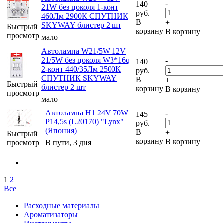
-
140
21W без цоколя 1-конт
руб.
460Лм 2900К СПУТНИК
В
+
SKYWAY блистер 2 шт
Быстрый
корзину
В корзину
просмотр
мало
Автолампа W21/5W 12V
21/5W без цоколя W3*16q
-
140
2-конт 440/35Лм 2500К
руб.
СПУТНИК SKYWAY
В
+
Быстрый
блистер 2 шт
корзину
В корзину
просмотр
мало
Автолампа H1 24V 70W
-
145
P14,5s (L20170) "Lynx"
руб.
(Япония)
В
+
Быстрый
корзину
В корзину
просмотр
В пути, 3 дня
1
2
Все
Расходные материалы
Ароматизаторы