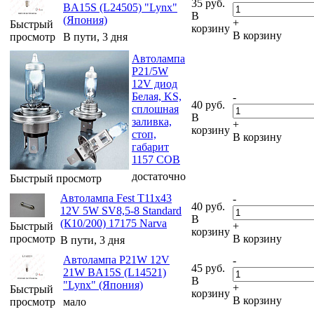
35
руб.
BA15S (L24505) "Lynx"
В
(Япония)
+
Быстрый
корзину
В корзину
просмотр
В пути, 3 дня
Автолампа
P21/5W
12V диод
Белая, KS,
-
40
руб.
сплошная
В
заливка,
+
корзину
стоп,
В корзину
габарит
1157 СОВ
достаточно
Быстрый просмотр
Автолампа Fest T11x43
-
40
руб.
12V 5W SV8,5-8 Standard
В
(К10/200) 17175 Narva
Быстрый
+
корзину
просмотр
В корзину
В пути, 3 дня
Автолампа P21W 12V
-
45
руб.
21W BA15S (L14521)
В
"Lynx" (Япония)
+
Быстрый
корзину
В корзину
просмотр
мало