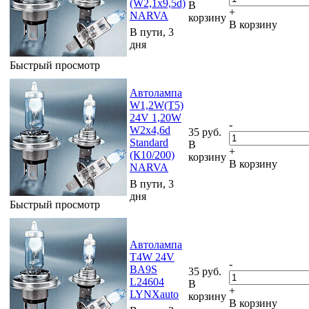
(W2,1x9,5d)
В
+
NARVA
корзину
В корзину
В пути, 3
дня
Быстрый просмотр
Автолампа
W1,2W(T5)
24V 1,20W
-
W2x4,6d
35
руб.
Standard
В
+
(К10/200)
корзину
В корзину
NARVA
В пути, 3
дня
Быстрый просмотр
Автолампа
T4W 24V
-
BA9S
35
руб.
L24604
В
+
LYNXauto
корзину
В корзину