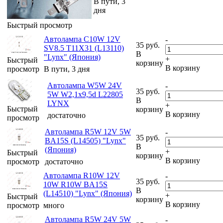
В пути, 3
дня
Быстрый просмотр
Автолампа C10W 12V
-
35
руб.
SV8.5 T11X31 (L13110)
В
"Lynx" (Япония)
+
Быстрый
корзину
В корзину
просмотр
В пути, 3 дня
Автолампа W5W 24V
-
35
руб.
5W W2,1x9,5d L22805
В
LYNX
+
Быстрый
корзину
В корзину
достаточно
просмотр
Автолампа R5W 12V 5W
-
35
руб.
BA15S (L14505) "Lynx"
В
(Япония)
+
Быстрый
корзину
В корзину
просмотр
достаточно
Автолампа R10W 12V
-
35
руб.
10W R10W BA15S
В
(L14510) "Lynx" (Япония)
+
Быстрый
корзину
В корзину
просмотр
много
Автолампа R5W 24V 5W
-