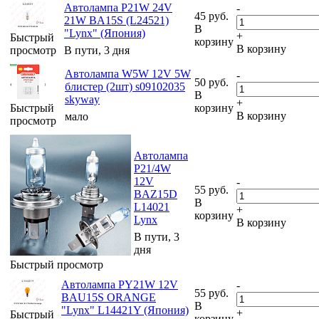
Автолампа P21W 24V
-
45
руб.
21W BA15S (L24521)
В
"Lynx" (Япония)
+
Быстрый
корзину
В корзину
просмотр
В пути, 3 дня
Автолампа W5W 12V 5W
-
50
руб.
блистер (2шт) s09102035
В
skyway
+
Быстрый
корзину
В корзину
мало
просмотр
Автолампа
P21/4W
12V
-
55
руб.
BAZ15D
В
L14021
+
корзину
Lynx
В корзину
В пути, 3
дня
Быстрый просмотр
Автолампа PY21W 12V
-
55
руб.
BAU15S ORANGE
В
"Lynx" L14421Y (Япония)
+
Быстрый
корзину