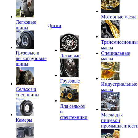
Моторные масла
Легковые
Диски
шины
Трансмиссионны
масла
Грузовые и
Специальные
Легковые
легкогрузовые
масла
шины
Грузовые
Индустриальные
Сельхоз и
масла
спец шины
Для сельхоз
и
Масла для
спецтехники
Камеры
пищевой
промышленност