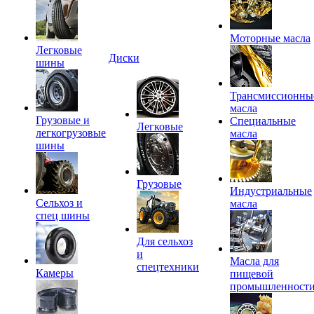
Моторные масла
Легковые
Диски
шины
Трансмиссионны
масла
Грузовые и
Специальные
Легковые
легкогрузовые
масла
шины
Грузовые
Индустриальные
Сельхоз и
масла
спец шины
Для сельхоз
и
Масла для
спецтехники
Камеры
пищевой
промышленност