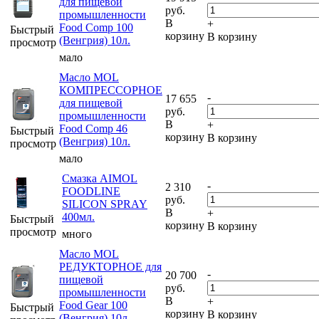
для пищевой
руб.
промышленности
В
+
Food Comp 100
Быстрый
корзину
В корзину
(Венгрия) 10л.
просмотр
мало
Масло MOL
КОМПРЕССОРНОЕ
-
17 655
для пищевой
руб.
промышленности
В
+
Food Comp 46
Быстрый
корзину
В корзину
(Венгрия) 10л.
просмотр
мало
Смазка AIMOL
-
2 310
FOODLINE
руб.
SILICON SPRAY
В
+
400мл.
Быстрый
корзину
В корзину
просмотр
много
Масло MOL
РЕДУКТОРНОЕ для
-
20 700
пищевой
руб.
промышленности
В
+
Food Gear 100
Быстрый
корзину
В корзину
(Венгрия) 10л.