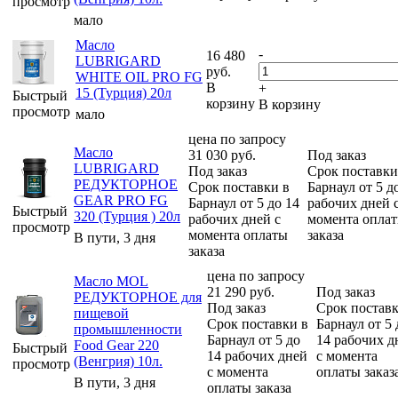
просмотр
мало
Масло
-
16 480
LUBRIGARD
руб.
WHITE OIL PRO FG
В
+
15 (Турция) 20л
Быстрый
корзину
В корзину
просмотр
мало
цена по запросу
Масло
31 030
руб.
Под заказ
LUBRIGARD
Под заказ
Срок поставки
РЕДУКТОРНОЕ
Срок поставки в
Барнаул от 5 д
GEAR PRO FG
Барнаул от 5 до 14
рабочих дней 
Быстрый
320 (Турция ) 20л
рабочих дней с
момента опла
просмотр
момента оплаты
заказа
В пути, 3 дня
заказа
цена по запросу
Масло MOL
21 290
руб.
Под заказ
РЕДУКТОРНОЕ для
Под заказ
Срок поставк
пищевой
Срок поставки в
Барнаул от 5 
промышленности
Барнаул от 5 до
14 рабочих д
Food Gear 220
Быстрый
14 рабочих дней
с момента
(Венгрия) 10л.
просмотр
с момента
оплаты заказ
В пути, 3 дня
оплаты заказа