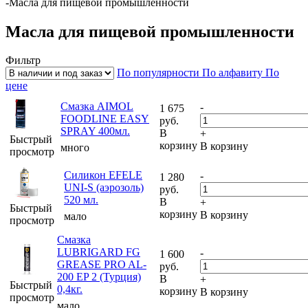
-
Масла для пищевой промышленности
Масла для пищевой промышленности
Фильтр
По популярности
По алфавиту
По
цене
Смазка AIMOL
-
1 675
FOODLINE EASY
руб.
SPRAY 400мл.
В
+
Быстрый
корзину
В корзину
много
просмотр
Силикон EFELE
-
1 280
UNI-S (аэрозоль)
руб.
520 мл.
В
+
Быстрый
корзину
В корзину
мало
просмотр
Смазка
LUBRIGARD FG
-
1 600
GREASE PRO AL-
руб.
200 EP 2 (Турция)
В
+
Быстрый
0,4кг.
корзину
В корзину
просмотр
мало