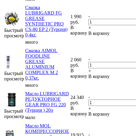
Смазка
LUBRIGARD FG
-
1 990
GREASE
руб.
SYNTHETIC PRO
В
+
CS-80 EP 2 (Турция)
Быстрый
корзину
В корзину
0,4кг.
просмотр
много
Смазка AIMOL
FOODLINE
-
2 060
GREASE
руб.
ALUMINIUM
В
+
COMPLEX M 2
Быстрый
корзину
В корзину
0,37кг.
просмотр
много
Масло LUBRIGARD
-
24 340
РЕДУКТОРНОЕ
руб.
GEAR PRO FG 220
В
+
(Турция ) 20л
Быстрый
корзину
В корзину
просмотр
мало
Масло MOL
КОМПРЕССОРНОЕ
-
19 915