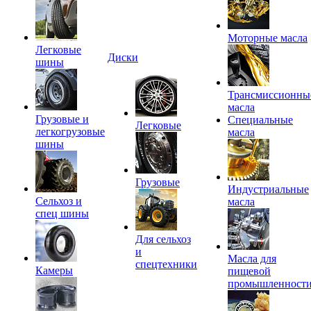
Моторные масла
Легковые
Диски
шины
Трансмиссионны
масла
Грузовые и
Специальные
Легковые
легкогрузовые
масла
шины
Грузовые
Индустриальные
Сельхоз и
масла
спец шины
Для сельхоз
и
Масла для
спецтехники
Камеры
пищевой
промышленност