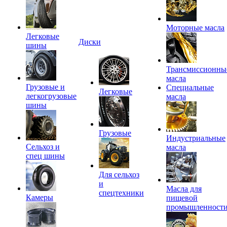
Моторные масла
Легковые
Диски
шины
Трансмиссионны
масла
Грузовые и
Специальные
Легковые
легкогрузовые
масла
шины
Грузовые
Индустриальные
Сельхоз и
масла
спец шины
Для сельхоз
и
Масла для
спецтехники
Камеры
пищевой
промышленност