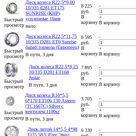
Диск колеса R22,5*9,00
-
8 225
10/335 d281 ET175
руб.
SUNRISE (КНР)
В
+
усиленные 16мм
Быстрый
корзину
В корзину
просмотр
мало
Диск колеса R22,5*11,75
-
8 595
10/335 D281 ET0 Sunrise
руб.
бараб.тормоза (Европеец)
В
+
Быстрый
корзину
В корзину
В пути, 3 дня
просмотр
Диск колеса R22,5*8,25
-
7 895
10/335 D281 ET168
руб.
Justar
В
+
Быстрый
корзину
В корзину
В пути, 3 дня
просмотр
Диск колеса R16*5,5
-
3 705
6*170 ET106 130 Asterro
руб.
(ТС1607С) Silver с
В
+
вентилем 1100кг
Быстрый
корзину
В корзину
просмотр
В пути, 3 дня
Диск литой 14*5,5 4*98
-
6 330
Et35 58,5 iFree Эвил
руб.