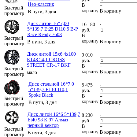
Нео-классик
В
+
Быстрый
корзину
В корзину
В пути, 3 дня
просмотр
Диск литой 16*7,00
-
16 180
5*139,7 Et25 D110,5 B-P
руб.
Race Ready 7608
В
+
Быстрый
корзину
В корзину
В пути, 3 дня
просмотр
Диск литой 15х6 4х100
-
9 010
ET48 54,1 CROSS
руб.
STREET CR-17 BKF
В
+
Быстрый
корзину
В корзину
мало
просмотр
Диск стальной 16*7.0
-
5 475
5*139,7 Et 10 110,1
руб.
Spoke Black
В
+
Быстрый
корзину
В корзину
В пути, 3 дня
просмотр
Диск литой 16*6 5*139,7
-
8 230
Et40 98 К 97 Алмаз
руб.
черный вектор
В
+
Быстрый
корзину
В корзину
В пути, 3 дня
просмотр