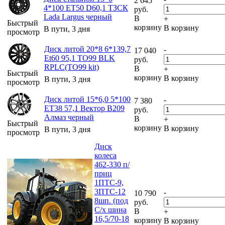
2 645
4*100 ET50 D60,1 ТЗСК
руб.
Lada Largus черный
В
+
Быстрый
корзину
В корзину
В пути, 3 дня
просмотр
Диск литой 20*8 6*139,7
-
17 040
Et60 95,1 TO99 BLK
руб.
RPLC(TO99 kit)
В
+
Быстрый
корзину
В корзину
В пути, 3 дня
просмотр
Диск литой 15*6,0 5*100
-
7 380
ET38 57,1 Вектор B209
руб.
Алмаз черный
В
+
Быстрый
корзину
В корзину
В пути, 3 дня
просмотр
Диск
колеса
462-330 п/
приц
1ПТС-9,
3ПТС-12
-
10 790
8шп. (под
руб.
С/х шина
В
+
16,5/70-18
корзину
В корзину