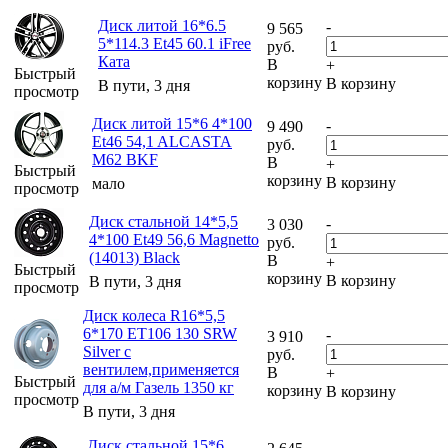
Диск литой 16*6.5
-
9 565
5*114.3 Et45 60.1 iFree
руб.
Ката
В
+
Быстрый
корзину
В корзину
В пути, 3 дня
просмотр
Диск литой 15*6 4*100
-
9 490
Et46 54,1 ALCASTA
руб.
M62 BKF
В
+
Быстрый
корзину
В корзину
мало
просмотр
Диск стальной 14*5,5
-
3 030
4*100 Et49 56,6 Magnetto
руб.
(14013) Black
В
+
Быстрый
корзину
В корзину
В пути, 3 дня
просмотр
Диск колеса R16*5,5
6*170 ET106 130 SRW
-
3 910
Silver с
руб.
вентилем,применяется
В
+
Быстрый
для а/м Газель 1350 кг
корзину
В корзину
просмотр
В пути, 3 дня
Диск стальной 15*6
-