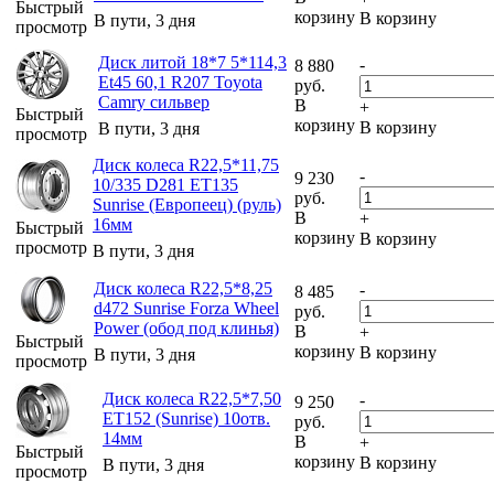
Быстрый
корзину
В корзину
В пути, 3 дня
просмотр
Диск литой 18*7 5*114,3
-
8 880
Et45 60,1 R207 Toyota
руб.
Camry сильвер
В
+
Быстрый
корзину
В корзину
В пути, 3 дня
просмотр
Диск колеса R22,5*11,75
-
9 230
10/335 D281 ET135
руб.
Sunrise (Европеец) (руль)
В
+
16мм
Быстрый
корзину
В корзину
просмотр
В пути, 3 дня
Диск колеса R22,5*8,25
-
8 485
d472 Sunrise Forza Wheel
руб.
Power (обод под клинья)
В
+
Быстрый
корзину
В корзину
В пути, 3 дня
просмотр
Диск колеса R22,5*7,50
-
9 250
ET152 (Sunrise) 10отв.
руб.
14мм
В
+
Быстрый
корзину
В корзину
В пути, 3 дня
просмотр