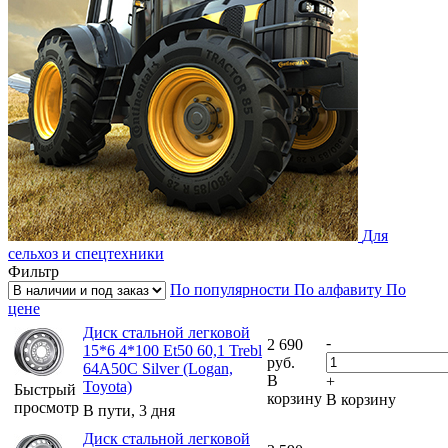
Для
сельхоз и спецтехники
Фильтр
По популярности
По алфавиту
По
цене
Диск стальной легковой
-
2 690
15*6 4*100 Et50 60,1 Trebl
руб.
64A50C Silver (Logan,
В
+
Toyota)
Быстрый
корзину
В корзину
просмотр
В пути, 3 дня
Диск стальной легковой