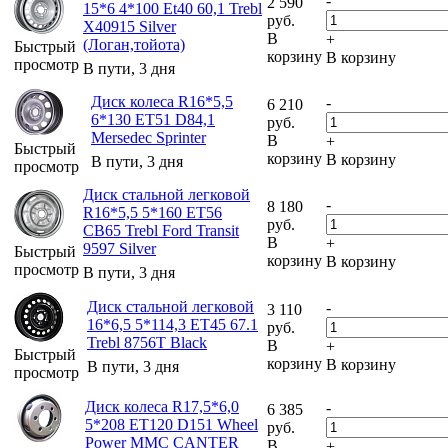
-
2 590
15*6 4*100 Et40 60,1 Trebl
руб.
X40915 Silver
В
+
(Логан,тойота)
Быстрый
корзину
В корзину
просмотр
В пути, 3 дня
Диск колеса R16*5,5
-
6 210
6*130 ET51 D84,1
руб.
Mersedec Sprinter
В
+
Быстрый
корзину
В корзину
В пути, 3 дня
просмотр
Диск стальной легковой
-
8 180
R16*5,5 5*160 ET56
руб.
CB65 Trebl Ford Transit
В
+
9597 Silver
Быстрый
корзину
В корзину
просмотр
В пути, 3 дня
Диск стальной легковой
-
3 110
16*6,5 5*114,3 ET45 67.1
руб.
Trebl 8756T Black
В
+
Быстрый
корзину
В корзину
В пути, 3 дня
просмотр
Диск колеса R17,5*6,0
-
6 385
5*208 ET120 D151 Wheel
руб.
Power MMC CANTER
В
+