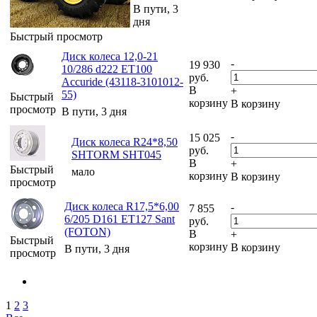
В пути, 3
дня
Быстрый просмотр
Диск колеса 12,0-21
-
19 930
10/286 d222 ET100
руб.
Accuride (43118-3101012-
В
+
55)
Быстрый
корзину
В корзину
просмотр
В пути, 3 дня
-
15 025
Диск колеса R24*8,50
руб.
SHTORM SHT045
В
+
Быстрый
мало
корзину
В корзину
просмотр
Диск колеса R17,5*6,00
-
7 855
6/205 D161 ET127 Sant
руб.
(FOTON)
В
+
Быстрый
корзину
В корзину
В пути, 3 дня
просмотр
1
2
3