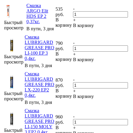
Смазка
-
535
ARGO Elit
руб.
HDS EP 2
В
+
0,37кг.
Быстрый
корзину
В корзину
просмотр
В пути, 3 дня
Смазка
LUBRIGARD
-
790
GREASE PRO
руб.
LI-100 EP 3
В
+
Быстрый
0,4кг.
корзину
В корзину
просмотр
В пути, 3 дня
Смазка
LUBRIGARD
-
870
GREASE PRO
руб.
LX-220 EP2
В
+
Быстрый
0,4кг.
корзину
В корзину
просмотр
В пути, 3 дня
Смазка
LUBRIGARD
-
960
GREASE PRO
руб.
LI-150 MOLY
В
+
Быстрый
3 EP2 0,4кг.
корзину