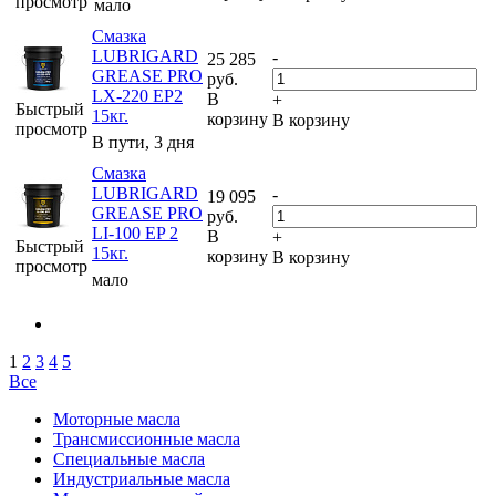
просмотр
мало
Смазка
LUBRIGARD
-
25 285
GREASE PRO
руб.
LX-220 EP2
В
+
Быстрый
15кг.
корзину
В корзину
просмотр
В пути, 3 дня
Смазка
LUBRIGARD
-
19 095
GREASE PRO
руб.
LI-100 EP 2
В
+
Быстрый
15кг.
корзину
В корзину
просмотр
мало
1
2
3
4
5
Все
Моторные масла
Трансмиссионные масла
Специальные масла
Индустриальные масла