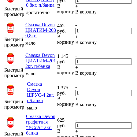
руб.
0,8кг. п/банка
В
+
Быстрый
корзину
В корзину
достаточно
просмотр
Смазка Devon
-
465
ЦИАТИМ-203
руб.
0,8кг.
В
+
Быстрый
корзину
В корзину
мало
просмотр
Смазка Devon
-
1 145
ЦИАТИМ-201
руб.
2кг. п/банка
В
+
Быстрый
корзину
В корзину
мало
просмотр
Смазка
-
1 375
Devon
руб.
ШРУС-4 2кг.
В
+
п/банка
Быстрый
корзину
В корзину
просмотр
мало
Смазка Devon
-
625
графитная
руб.
"УСсА" 2кг.
В
+
банка
Быстрый
корзину
В корзину