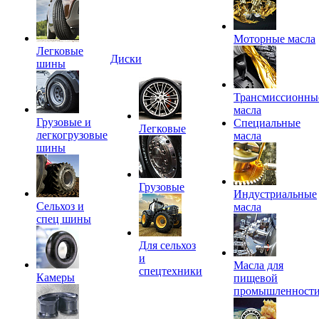
Моторные масла
Легковые
Диски
шины
Трансмиссионны
масла
Грузовые и
Специальные
Легковые
легкогрузовые
масла
шины
Грузовые
Индустриальные
Сельхоз и
масла
спец шины
Для сельхоз
и
Масла для
спецтехники
Камеры
пищевой
промышленност