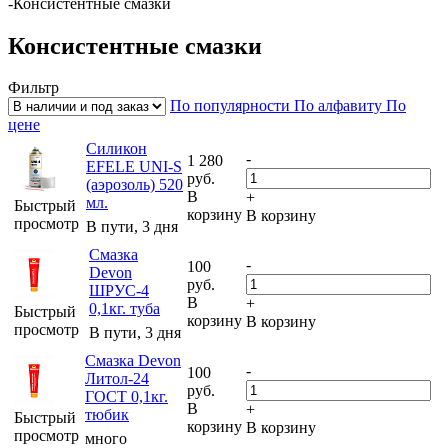
-
Консистентные смазки
Консистентные смазки
Фильтр
По популярности
По алфавиту
По
цене
Силикон
-
1 280
EFELE UNI-S
руб.
(аэрозоль) 520
В
+
мл.
Быстрый
корзину
В корзину
просмотр
В пути, 3 дня
Смазка
-
100
Devon
руб.
ШРУС-4
В
+
0,1кг. туба
Быстрый
корзину
В корзину
просмотр
В пути, 3 дня
Смазка Devon
-
100
Литол-24
руб.
ГОСТ 0,1кг.
В
+
тюбик
Быстрый
корзину
В корзину
просмотр
много