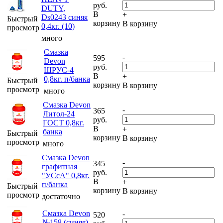
руб.
DUTY,
В
+
Ds0243 синяя
Быстрый
корзину
В корзину
0,4кг. (10)
просмотр
много
Смазка
-
595
Devon
руб.
ШРУС-4
В
+
0,8кг. п/банка
Быстрый
корзину
В корзину
просмотр
много
Смазка Devon
-
365
Литол-24
руб.
ГОСТ 0,8кг.
В
+
банка
Быстрый
корзину
В корзину
просмотр
много
Смазка Devon
-
345
графитная
руб.
"УСсА" 0,8кг.
В
+
п/банка
Быстрый
корзину
В корзину
просмотр
достаточно
Смазка Devon
-
520
№158 (синяя)