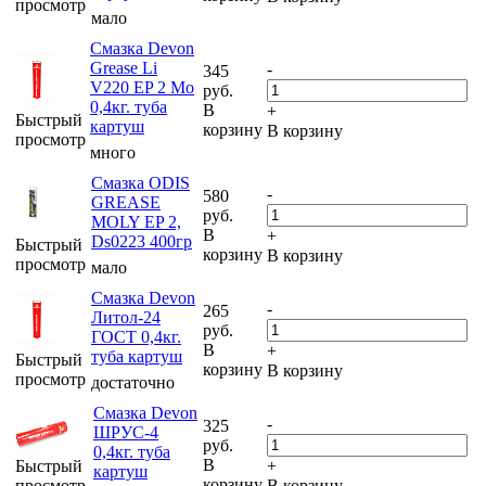
просмотр
мало
Смазка Devon
Grease Li
-
345
V220 EP 2 Mo
руб.
0,4кг. туба
В
+
Быстрый
картуш
корзину
В корзину
просмотр
много
Смазка ODIS
-
580
GREASE
руб.
MOLY EP 2,
В
+
Ds0223 400гр
Быстрый
корзину
В корзину
просмотр
мало
Смазка Devon
-
265
Литол-24
руб.
ГОСТ 0,4кг.
В
+
туба картуш
Быстрый
корзину
В корзину
просмотр
достаточно
Смазка Devon
-
325
ШРУС-4
руб.
0,4кг. туба
В
Быстрый
+
картуш
корзину
просмотр
В корзину