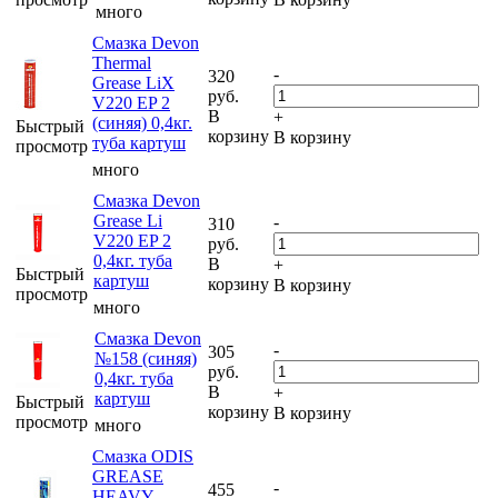
много
Смазка Devon
Thermal
-
320
Grease LiX
руб.
V220 EP 2
В
+
(синяя) 0,4кг.
Быстрый
корзину
В корзину
туба картуш
просмотр
много
Смазка Devon
Grease Li
-
310
V220 EP 2
руб.
0,4кг. туба
В
+
Быстрый
картуш
корзину
В корзину
просмотр
много
Смазка Devon
-
305
№158 (синяя)
руб.
0,4кг. туба
В
+
картуш
Быстрый
корзину
В корзину
просмотр
много
Смазка ODIS
GREASE
-
455
HEAVY