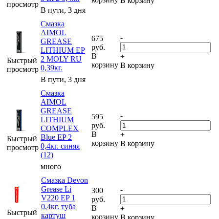
В корзину
просмотр
В пути, 3 дня
Смазка
AIMOL
-
675
GREASE
руб.
LITHIUM EP
В
+
2 MOLY RU
Быстрый
корзину
В корзину
0,39кг.
просмотр
В пути, 3 дня
Смазка
AIMOL
GREASE
-
595
LITHIUM
руб.
COMPLEX
В
+
Blue EP 2
Быстрый
корзину
В корзину
0,4кг. синяя
просмотр
(12)
много
Смазка Devon
Grease Li
-
300
V220 EP 1
руб.
0,4кг. туба
В
+
Быстрый
картуш
корзину
В корзину