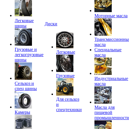
Моторные масла
Легковые
Диски
шины
Трансмиссионны
масла
Грузовые и
Специальные
Легковые
легкогрузовые
масла
шины
Грузовые
Индустриальные
Сельхоз и
масла
спец шины
Для сельхоз
и
Масла для
спецтехники
Камеры
пищевой
промышленност