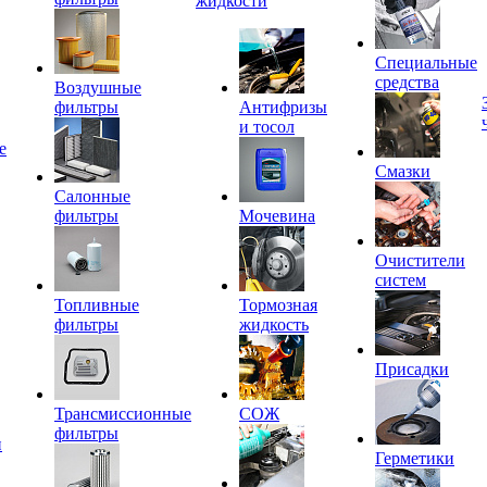
жидкости
Специальные
средства
Воздушные
фильтры
Антифризы
и тосол
е
Смазки
Салонные
фильтры
Мочевина
Очистители
систем
Топливные
Тормозная
фильтры
жидкость
Присадки
Трансмиссионные
СОЖ
фильтры
и
Герметики