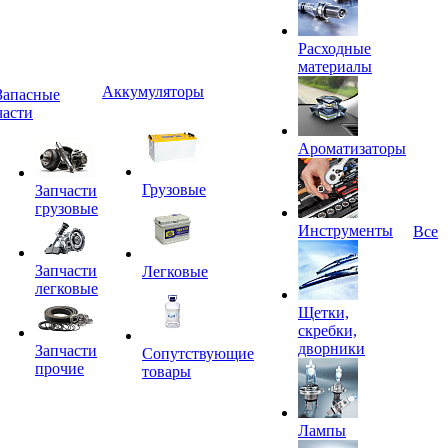
Расходные
материалы
Аккумуляторы
Запасные
части
Ароматизаторы
Грузовые
Запчасти
грузовые
Инструменты
Все
Запчасти
Легковые
легковые
Щетки,
скребки,
дворники
Запчасти
Сопутствующие
прочие
товары
Лампы