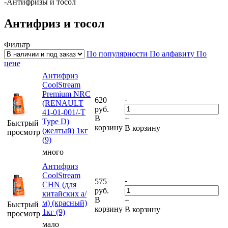
-
Антифризы и тосол
Антифриз и тосол
Фильтр
По популярности
По алфавиту
По
цене
Антифриз
CoolStream
Premium NRC
-
620
(RENAULT
руб.
41-01-001/-T
В
+
Type D)
Быстрый
корзину
В корзину
(желтый) 1кг
просмотр
(9)
много
Антифриз
CoolStream
-
575
CHN (для
руб.
китайских а/
В
+
м) (красный)
Быстрый
корзину
В корзину
1кг (9)
просмотр
мало