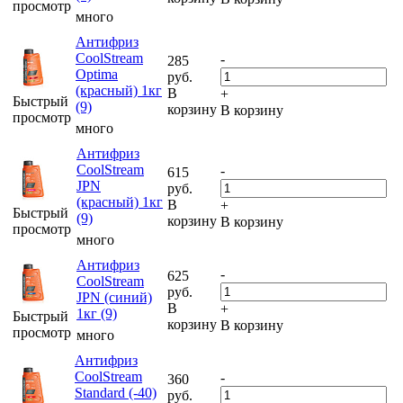
просмотр
много
Антифриз
CoolStream
-
285
Optima
руб.
(красный) 1кг
В
+
Быстрый
(9)
корзину
В корзину
просмотр
много
Антифриз
CoolStream
-
615
JPN
руб.
(красный) 1кг
В
+
Быстрый
(9)
корзину
В корзину
просмотр
много
Антифриз
-
625
CoolStream
руб.
JPN (синий)
В
+
1кг (9)
Быстрый
корзину
В корзину
просмотр
много
Антифриз
CoolStream
-
360
Standard (-40)
руб.