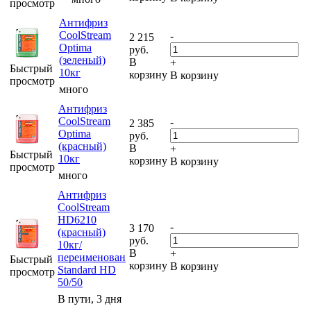
просмотр
Антифриз
CoolStream
-
2 215
Optima
руб.
(зеленый)
В
+
Быстрый
10кг
корзину
В корзину
просмотр
много
Антифриз
CoolStream
-
2 385
Optima
руб.
(красный)
В
+
Быстрый
10кг
корзину
В корзину
просмотр
много
Антифриз
CoolStream
HD6210
-
3 170
(красный)
руб.
10кг/
В
+
переименован
Быстрый
корзину
В корзину
Standard HD
просмотр
50/50
В пути, 3 дня