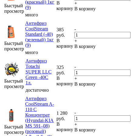
(красный) 1кг
В
+
Быстрый
(9)
корзину
В корзину
просмотр
много
Антифриз
CoolStream
-
385
Standard (-40)
руб.
(зеленый) 1кг
В
+
Быстрый
(9)
корзину
В корзину
просмотр
много
Антифриз
Totachi
-
325
SUPER LLC
руб.
Green -40C
В
+
Быстрый
1л.
корзину
В корзину
просмотр
достаточно
Антифриз
CoolStream A-
110 C
-
1 280
Концентрат
руб.
(Hyundai-KIA
В
+
MS 591–08)
Быстрый
корзину
В корзину
(розовый)
просмотр