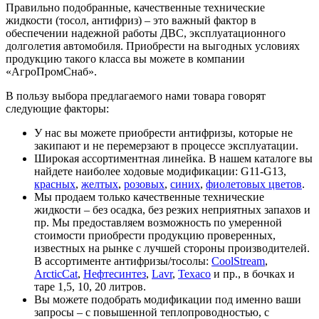
Правильно подобранные, качественные технические
жидкости (тосол, антифриз) – это важный фактор в
обеспечении надежной работы ДВС, эксплуатационного
долголетия автомобиля. Приобрести на выгодных условиях
продукцию такого класса вы можете в компании
«АгроПромСнаб».
В пользу выбора предлагаемого нами товара говорят
следующие факторы:
У нас вы можете приобрести антифризы, которые не
закипают и не перемерзают в процессе эксплуатации.
Широкая ассортиментная линейка. В нашем каталоге вы
найдете наиболее ходовые модификации: G11-G13,
красных
,
желтых
,
розовых
,
синих
,
фиолетовых цветов
.
Мы продаем только качественные технические
жидкости – без осадка, без резких неприятных запахов и
пр. Мы предоставляем возможность по умеренной
стоимости приобрести продукцию проверенных,
известных на рынке с лучшей стороны производителей.
В ассортименте антифризы/тосолы:
CoolStream
,
ArcticCat
,
Нефтесинтез
,
Lavr
,
Texaсo
и пр., в бочках и
таре 1,5, 10, 20 литров.
Вы можете подобрать модификации под именно ваши
запросы – с повышенной теплопроводностью, с