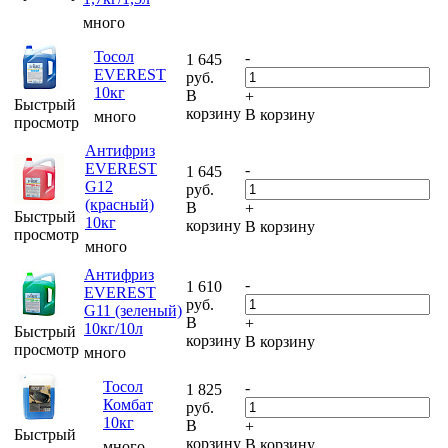
много
Тосол
-
1 645
EVEREST
руб.
10кг
В
+
Быстрый
корзину
В корзину
много
просмотр
Антифриз
EVEREST
-
1 645
G12
руб.
(красный)
В
+
Быстрый
10кг
корзину
В корзину
просмотр
много
Антифриз
-
1 610
EVEREST
руб.
G11 (зеленый)
В
+
10кг/10л
Быстрый
корзину
В корзину
просмотр
много
Тосол
-
1 825
Комбат
руб.
10кг
В
+
Быстрый
корзину
В корзину
много