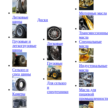
Моторные масла
Легковые
Диски
шины
Трансмиссионны
масла
Грузовые и
Специальные
Легковые
легкогрузовые
масла
шины
Грузовые
Индустриальные
Сельхоз и
масла
спец шины
Для сельхоз
и
Масла для
спецтехники
Камеры
пищевой
промышленност