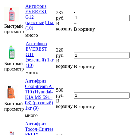
Антифриз
EVEREST
-
235
G12
руб.
(красный) 1кг
В
+
Быстрый
(10)
корзину
В корзину
просмотр
много
Антифриз
EVEREST
-
220
G11
руб.
(зеленый) 1кг
В
+
Быстрый
(10)
корзину
В корзину
просмотр
много
Антифриз
CoolStream A-
-
580
110 (Hyundai-
руб.
KIA MS 591–
В
+
08) (розовый)
Быстрый
корзину
В корзину
1кг (9)
просмотр
много
Антифриз
Тосол-Синтез
FELIX
-