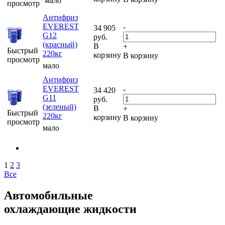
мало
просмотр
Антифриз
EVEREST
-
34 905
G12
руб.
(красный)
В
+
Быстрый
220кг
корзину
В корзину
просмотр
мало
Антифриз
EVEREST
-
34 420
G11
руб.
(зеленый)
В
+
Быстрый
220кг
корзину
В корзину
просмотр
мало
1
2
3
Все
Автомобильные
охлаждающие жидкости