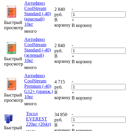
Антифриз
CoolStream
-
2 840
Standard (-40)
руб.
(красный)
В
+
Быстрый
10кг
корзину
В корзину
просмотр
много
Антифриз
CoolStream
-
2 840
Standard (-40)
руб.
(зеленый)
В
+
Быстрый
10кг
корзину
В корзину
просмотр
много
Антифриз
CoolStream
-
4 715
Premium (-40)
руб.
G12+ (оранж.)
В
+
Быстрый
10кг
корзину
В корзину
просмотр
много
Тосол
-
34 850
EVEREST
руб.
220кг (204л)
В
+
Быстрый
корзину
В корзину