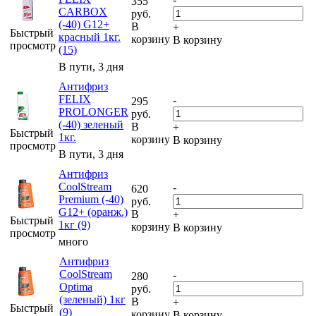
355
CARBOX
руб.
(-40) G12+
В
+
Быстрый
красный 1кг.
корзину
В корзину
просмотр
(15)
В пути, 3 дня
Антифриз
FELIX
-
295
PROLONGER
руб.
(-40) зеленый
В
+
Быстрый
1кг.
корзину
В корзину
просмотр
В пути, 3 дня
Антифриз
CoolStream
-
620
Premium (-40)
руб.
G12+ (оранж.)
В
+
Быстрый
1кг (9)
корзину
В корзину
просмотр
много
Антифриз
CoolStream
-
280
Optima
руб.
(зеленый) 1кг
В
+
Быстрый
(9)
корзину
В корзину