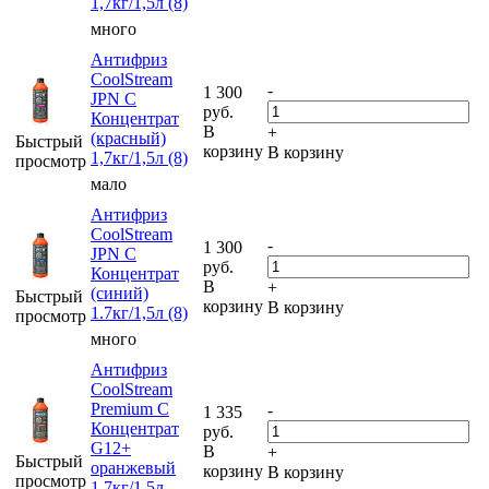
1,7кг/1,5л (8)
много
Антифриз
CoolStream
-
1 300
JPN C
руб.
Концентрат
В
+
(красный)
Быстрый
корзину
В корзину
1,7кг/1,5л (8)
просмотр
мало
Антифриз
CoolStream
-
1 300
JPN C
руб.
Концентрат
В
+
(синий)
Быстрый
корзину
В корзину
1.7кг/1,5л (8)
просмотр
много
Антифриз
CoolStream
Premium C
-
1 335
Концентрат
руб.
G12+
В
+
Быстрый
оранжевый
корзину
В корзину
просмотр
1,7кг/1,5л