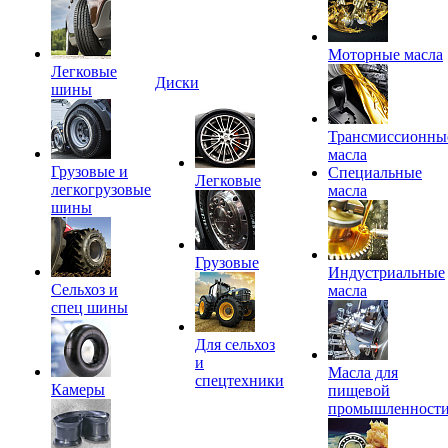
Моторные масла
Легковые
Диски
шины
Трансмиссионны
масла
Грузовые и
Специальные
Легковые
легкогрузовые
масла
шины
Грузовые
Индустриальные
Сельхоз и
масла
спец шины
Для сельхоз
и
Масла для
спецтехники
Камеры
пищевой
промышленност