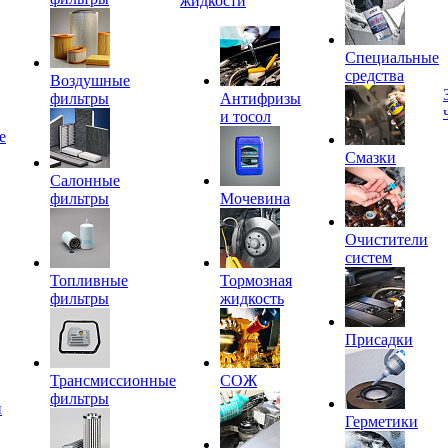
жидкости
Специальные
средства
Воздушные
фильтры
Антифризы
и тосол
е
Смазки
Салонные
фильтры
Мочевина
Очистители
систем
Топливные
Тормозная
фильтры
жидкость
Присадки
Трансмиссионные
СОЖ
фильтры
и
Герметики