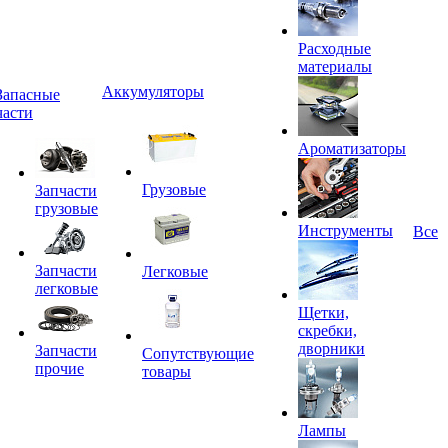
Расходные
материалы
Аккумуляторы
Запасные
части
Ароматизаторы
Грузовые
Запчасти
грузовые
Инструменты
Все
Запчасти
Легковые
легковые
Щетки,
скребки,
дворники
Запчасти
Сопутствующие
прочие
товары
Лампы