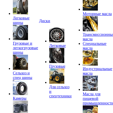
Моторные масла
Легковые
Диски
шины
Трансмиссионны
масла
Грузовые и
Специальные
Легковые
легкогрузовые
масла
шины
Грузовые
Индустриальные
Сельхоз и
масла
спец шины
Для сельхоз
и
Масла для
спецтехники
Камеры
пищевой
промышленност